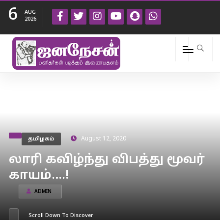
6
AUG
2026
தமிழகம்
August 12, 2020
லாரி கவிழ்ந்து விபத்து மூவர்
காயம்….!
ADMIN
Scroll Down To Discover