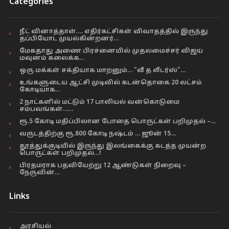
Categories
நீட் வினாத்தாள்…. எதிர்கட்சிகள் விவாதத்தில் இருந்து
தப்பியோட முயல்கின்றனர்…
மேகதாது அணை பிரச்னையில் முதலமைச்சர் விஜய்
மவுனம் கலைக்க…
ஒரு மக்கள் சக்தியாக மாறனும்… “வீ த லீடர்ஸ்”…
உங்களுடைய ஆட்சி முடிவில் கடன்தொகை 20 லட்சம்
கோடியாக…
2 நாட்களில் மட்டும் 17 பாலியல் வன்கொடுமை
சம்பவங்கள்……
ரூ.5 கோடி மதிப்பிலான போதை பொருட்கள் பறிமுதல் –…
வருடத்திற்கு ரூ.800 கோடி நஷ்டம் … ஜூன் 15…
தூத்துக்குடியில் இருந்து இலங்கைக்கு கடத்த முயன்ற
பொருட்கள் பறிமுதல்…!
பிரதமராக பதவியேற்று 12 ஆண்டுகள் நிறைவு –
நேருவின்…
Links
அரசியல்