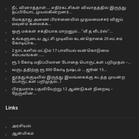
நீட் வினாத்தாள்…. எதிர்கட்சிகள் விவாதத்தில் இருந்து
தப்பியோட முயல்கின்றனர்…
மேகதாது அணை பிரச்னையில் முதலமைச்சர் விஜய்
மவுனம் கலைக்க…
ஒரு மக்கள் சக்தியாக மாறனும்… “வீ த லீடர்ஸ்”…
உங்களுடைய ஆட்சி முடிவில் கடன்தொகை 20 லட்சம்
கோடியாக…
2 நாட்களில் மட்டும் 17 பாலியல் வன்கொடுமை
சம்பவங்கள்……
ரூ.5 கோடி மதிப்பிலான போதை பொருட்கள் பறிமுதல் –…
வருடத்திற்கு ரூ.800 கோடி நஷ்டம் … ஜூன் 15…
தூத்துக்குடியில் இருந்து இலங்கைக்கு கடத்த முயன்ற
பொருட்கள் பறிமுதல்…!
பிரதமராக பதவியேற்று 12 ஆண்டுகள் நிறைவு –
நேருவின்…
Links
அரசியல்
ஆன்மிகம்