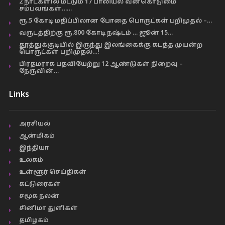
2 நாட்களில் மட்டும் 17 பாலியல் வன்கொடுமை
சம்பவங்கள்……
ரூ.5 கோடி மதிப்பிலான போதை பொருட்கள் பறிமுதல் –…
வருடத்திற்கு ரூ.800 கோடி நஷ்டம் … ஜூன் 15…
தூத்துக்குடியில் இருந்து இலங்கைக்கு கடத்த முயன்ற
பொருட்கள் பறிமுதல்…!
பிரதமராக பதவியேற்று 12 ஆண்டுகள் நிறைவு –
நேருவின்…
Links
அரசியல்
ஆன்மிகம்
இந்தியா
உலகம்
உள்ளூர் செய்திகள்
கட்டுரைகள்
சமூக நலன்
சினிமா துளிகள்
தமிழகம்