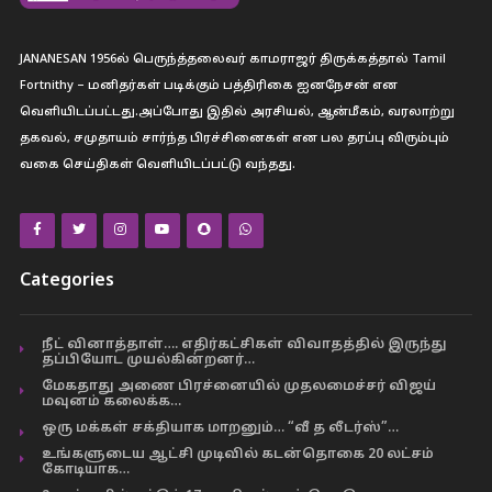
JANANESAN 1956ல் பெருந்த்தலைவர் காமராஜர் திருக்கத்தால் Tamil
Fortnithy – மனிதர்கள் படிக்கும் பத்திரிகை ஐனநேசன் என
வெளியிடப்பட்டது.அப்போது இதில் அரசியல், ஆன்மீகம், வரலாற்று
தகவல், சமுதாயம் சார்ந்த பிரச்சினைகள் என பல தரப்பு விரும்பும்
வகை செய்திகள் வெளியிடப்பட்டு வந்தது.
Categories
நீட் வினாத்தாள்…. எதிர்கட்சிகள் விவாதத்தில் இருந்து
தப்பியோட முயல்கின்றனர்…
மேகதாது அணை பிரச்னையில் முதலமைச்சர் விஜய்
மவுனம் கலைக்க…
ஒரு மக்கள் சக்தியாக மாறனும்… “வீ த லீடர்ஸ்”…
உங்களுடைய ஆட்சி முடிவில் கடன்தொகை 20 லட்சம்
கோடியாக…