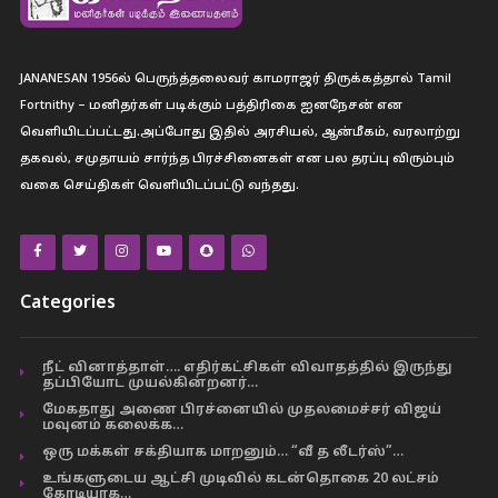
JANANESAN 1956ல் பெருந்த்தலைவர் காமராஜர் திருக்கத்தால் Tamil
Fortnithy – மனிதர்கள் படிக்கும் பத்திரிகை ஐனநேசன் என
வெளியிடப்பட்டது.அப்போது இதில் அரசியல், ஆன்மீகம், வரலாற்று
தகவல், சமுதாயம் சார்ந்த பிரச்சினைகள் என பல தரப்பு விரும்பும்
வகை செய்திகள் வெளியிடப்பட்டு வந்தது.
Categories
நீட் வினாத்தாள்…. எதிர்கட்சிகள் விவாதத்தில் இருந்து
தப்பியோட முயல்கின்றனர்…
மேகதாது அணை பிரச்னையில் முதலமைச்சர் விஜய்
மவுனம் கலைக்க…
ஒரு மக்கள் சக்தியாக மாறனும்… “வீ த லீடர்ஸ்”…
உங்களுடைய ஆட்சி முடிவில் கடன்தொகை 20 லட்சம்
கோடியாக…