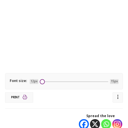
Font size:
12px
15px
PRINT
Spread the love