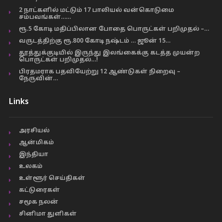
2 நாட்களில் மட்டும் 17 பாலியல் வன்கொடுமை
சம்பவங்கள்……
ரூ.5 கோடி மதிப்பிலான போதை பொருட்கள் பறிமுதல் –…
வருடத்திற்கு ரூ.800 கோடி நஷ்டம் … ஜூன் 15…
தூத்துக்குடியில் இருந்து இலங்கைக்கு கடத்த முயன்ற
பொருட்கள் பறிமுதல்…!
பிரதமராக பதவியேற்று 12 ஆண்டுகள் நிறைவு –
நேருவின்…
Links
அரசியல்
ஆன்மிகம்
இந்தியா
உலகம்
உள்ளூர் செய்திகள்
கட்டுரைகள்
சமூக நலன்
சினிமா துளிகள்