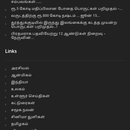
சம்பவங்கள்……
ரூ.5 கோடி மதிப்பிலான போதை பொருட்கள் பறிமுதல் –…
வருடத்திற்கு ரூ.800 கோடி நஷ்டம் … ஜூன் 15…
தூத்துக்குடியில் இருந்து இலங்கைக்கு கடத்த முயன்ற
பொருட்கள் பறிமுதல்…!
பிரதமராக பதவியேற்று 12 ஆண்டுகள் நிறைவு –
நேருவின்…
Links
அரசியல்
ஆன்மிகம்
இந்தியா
உலகம்
உள்ளூர் செய்திகள்
கட்டுரைகள்
சமூக நலன்
சினிமா துளிகள்
தமிழகம்