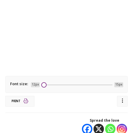
Font size:
12px
15px
PRINT
Spread the love