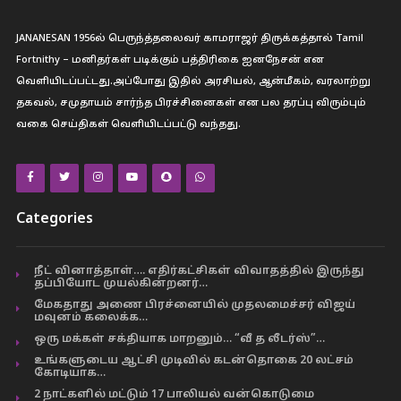
JANANESAN 1956ல் பெருந்த்தலைவர் காமராஜர் திருக்கத்தால் Tamil
Fortnithy – மனிதர்கள் படிக்கும் பத்திரிகை ஐனநேசன் என
வெளியிடப்பட்டது.அப்போது இதில் அரசியல், ஆன்மீகம், வரலாற்று
தகவல், சமுதாயம் சார்ந்த பிரச்சினைகள் என பல தரப்பு விரும்பும்
வகை செய்திகள் வெளியிடப்பட்டு வந்தது.
Categories
நீட் வினாத்தாள்…. எதிர்கட்சிகள் விவாதத்தில் இருந்து
தப்பியோட முயல்கின்றனர்…
மேகதாது அணை பிரச்னையில் முதலமைச்சர் விஜய்
மவுனம் கலைக்க…
ஒரு மக்கள் சக்தியாக மாறனும்… “வீ த லீடர்ஸ்”…
உங்களுடைய ஆட்சி முடிவில் கடன்தொகை 20 லட்சம்
கோடியாக…
2 நாட்களில் மட்டும் 17 பாலியல் வன்கொடுமை