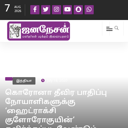
7
AUG
2026
இந்தியா
July 18, 2020
கொரோனா தீவிர பாதிப்பு
நோயாளிகளுக்கு
‘ஹைட்ராக்சி
குளோரோகுயின்’