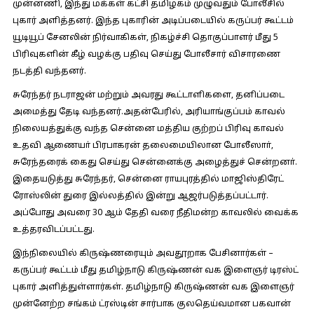
முன்னணி, இந்து மக்கள் கட்சி தமிழகம் முழுவதும் போலீசில்
புகார் அளித்தனர். இந்த புகாரின் அடிப்படையில் கருப்பர் கூட்டம்
யூடியூப் சேனலின் நிர்வாகிகள், நிகழ்ச்சி தொகுப்பாளர் மீது 5
பிரிவுகளின் கீழ் வழக்கு பதிவு செய்து போலீசார் விசாரணை
நடத்தி வந்தனர்.
சுரேந்தர் நடராஜன் மற்றும் அவரது கூட்டாளிகளை, தனிப்படை
அமைத்து தேடி வந்தனர்.அதன்பேரில், அரியாங்குப்பம் காவல்
நிலையத்துக்கு வந்த சென்னை மத்திய குற்றப் பிரிவு காவல்
உதவி ஆணையா் பிரபாகரன் தலைமையிலான போலீஸாா்,
சுரேந்தரைக் கைது செய்து சென்னைக்கு அழைத்துச் சென்றனா்.
இதையடுத்து சுரேந்தர், சென்னை ராயபுரத்தில் மாஜிஸ்திரேட்
ரோஸ்லின் துரை இல்லத்தில் இன்று ஆஜர்படுத்தப்பட்டார்.
அப்போது அவரை 30 ஆம் தேதி வரை நீதிமன்ற காவலில் வைக்க
உத்தரவிடப்பட்டது.
இந்நிலையில் கிருஷ்ணரையும் அவதூறாக பேசினார்கள் –
கருப்பர் கூட்டம் மீது தமிழ்நாடு கிருஷ்ணன் வக இளைஞர் டிரஸ்ட்
புகார் அளித்துள்ளார்கள். தமிழ்நாடு கிருஷ்ணன் வக இளைஞர்
முன்னேற்ற சங்கம் ட்ரஸ்டின் சார்பாக குலதெய்வமான பகவான்