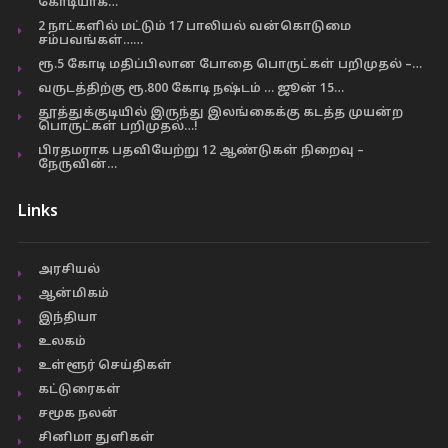
கோடியாக…
2 நாட்களில் மட்டும் 17 பாலியல் வன்கொடுமை
சம்பவங்கள்……
ரூ.5 கோடி மதிப்பிலான போதை பொருட்கள் பறிமுதல் –…
வருடத்திற்கு ரூ.800 கோடி நஷ்டம் … ஜூன் 15…
தூத்துக்குடியில் இருந்து இலங்கைக்கு கடத்த முயன்ற
பொருட்கள் பறிமுதல்…!
பிரதமராக பதவியேற்று 12 ஆண்டுகள் நிறைவு –
நேருவின்…
Links
அரசியல்
ஆன்மிகம்
இந்தியா
உலகம்
உள்ளூர் செய்திகள்
கட்டுரைகள்
சமூக நலன்
சினிமா துளிகள்