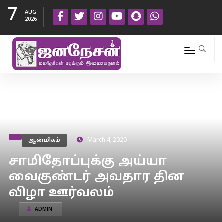
7
AUG
2026
ஆன்மிகம்
March 4, 2020
சாமிதோப்புக்கு அய்யா
வைகுண்டர் அவதார தின
விழா ஊர்வலம்
ADMIN