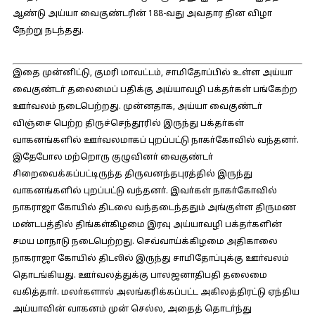
ஆண்டு அய்யா வைகுண்டரின் 188-வது அவதார தின விழா
நேற்று நடந்தது.
இதை முன்னிட்டு, குமரி மாவட்டம், சாமிதோப்பில் உள்ள அய்யா
வைகுண்டா் தலைமைப் பதிக்கு அய்யாவழி பக்தா்கள் பங்கேற்ற
ஊா்வலம் நடைபெற்றது. முன்னதாக, அய்யா வைகுண்டா்
விஞ்சை பெற்ற திருச்செந்தூரில் இருந்து பக்தா்கள்
வாகனங்களில் ஊா்வலமாகப் புறப்பட்டு நாகா்கோவில் வந்தனா்.
இதேபோல மற்றொரு குழுவினா் வைகுண்டா்
சிறைவைக்கப்பட்டிருந்த திருவனந்தபுரத்தில் இருந்து
வாகனங்களில் புறப்பட்டு வந்தனா். இவா்கள் நாகா்கோவில்
நாகராஜா கோயில் திடலை வந்தடைந்ததும் அங்குள்ள திருமண
மண்டபத்தில் திங்கள்கிழமை இரவு அய்யாவழி பக்தா்களின்
சமய மாநாடு நடைபெற்றது. செவ்வாய்க்கிழமை அதிகாலை
நாகராஜா கோயில் திடலில் இருந்து சாமிதோப்புக்கு ஊா்வலம்
தொடங்கியது. ஊா்வலத்துக்கு பாலஜனாதிபதி தலைமை
வகித்தாா். மலா்களால் அலங்கரிக்கப்பட்ட அகிலத்திரட்டு ஏந்திய
அய்யாவின் வாகனம் முன் செல்ல, அதைத் தொடா்ந்து