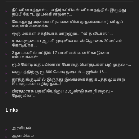
நீட் வினாத்தாள்…. எதிர்கட்சிகள் விவாதத்தில் இருந்து
தப்பியோட முயல்கின்றனர்…
மேகதாது அணை பிரச்னையில் முதலமைச்சர் விஜய்
மவுனம் கலைக்க…
ஒரு மக்கள் சக்தியாக மாறனும்… “வீ த லீடர்ஸ்”…
உங்களுடைய ஆட்சி முடிவில் கடன்தொகை 20 லட்சம்
கோடியாக…
2 நாட்களில் மட்டும் 17 பாலியல் வன்கொடுமை
சம்பவங்கள்……
ரூ.5 கோடி மதிப்பிலான போதை பொருட்கள் பறிமுதல் –…
வருடத்திற்கு ரூ.800 கோடி நஷ்டம் … ஜூன் 15…
தூத்துக்குடியில் இருந்து இலங்கைக்கு கடத்த முயன்ற
பொருட்கள் பறிமுதல்…!
பிரதமராக பதவியேற்று 12 ஆண்டுகள் நிறைவு –
நேருவின்…
Links
அரசியல்
ஆன்மிகம்