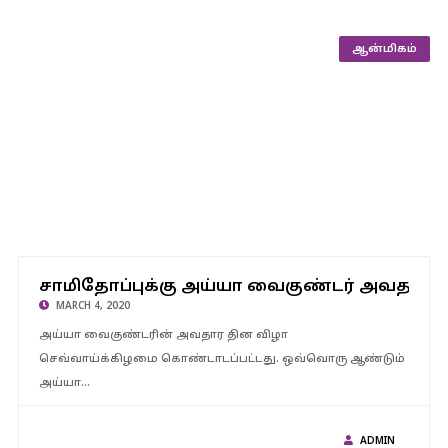
ஆன்மிகம்
சாமிதோப்புக்கு அய்யா வைகுண்டர் அவதார 
சாமிதோப்புக்கு அய்யா வைகுண்டர் அவதார தின விழா ஊர்வலம்
MARCH 4, 2020
அய்யா வைகுண்டரின் அவதார தின விழா
செவ்வாய்க்கிழமை கொண்டாடப்பட்டது. ஒவ்வொரு ஆண்டும்
அய்யா…
ADMIN