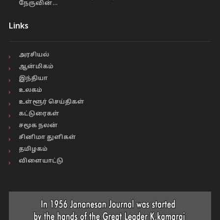
நேருவின்…
Links
அரசியல்
ஆன்மிகம்
இந்தியா
உலகம்
உள்ளூர் செய்திகள்
கட்டுரைகள்
சமூக நலன்
சினிமா துளிகள்
தமிழகம்
விளையாட்டு