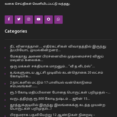
வகை செய்திகள் வெளியிடப்பட்டு வந்தது.
Categories
நீட் வினாத்தாள்…. எதிர்கட்சிகள் விவாதத்தில் இருந்து
தப்பியோட முயல்கின்றனர்…
மேகதாது அணை பிரச்னையில் முதலமைச்சர் விஜய்
மவுனம் கலைக்க…
ஒரு மக்கள் சக்தியாக மாறனும்… “வீ த லீடர்ஸ்”…
உங்களுடைய ஆட்சி முடிவில் கடன்தொகை 20 லட்சம்
கோடியாக…
2 நாட்களில் மட்டும் 17 பாலியல் வன்கொடுமை
சம்பவங்கள்……
ரூ.5 கோடி மதிப்பிலான போதை பொருட்கள் பறிமுதல் –…
வருடத்திற்கு ரூ.800 கோடி நஷ்டம் … ஜூன் 15…
தூத்துக்குடியில் இருந்து இலங்கைக்கு கடத்த முயன்ற
பொருட்கள் பறிமுதல்…!
பிரதமராக பதவியேற்று 12 ஆண்டுகள் நிறைவு –