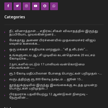
Categories
நீட் வினாத்தாள்…. எதிர்கட்சிகள் விவாதத்தில் இருந்து
தப்பியோட முயல்கின்றனர்…
மேகதாது அணை பிரச்னையில் முதலமைச்சர் விஜய்
மவுனம் கலைக்க…
ஒரு மக்கள் சக்தியாக மாறனும்… “வீ த லீடர்ஸ்”…
உங்களுடைய ஆட்சி முடிவில் கடன்தொகை 20 லட்சம்
கோடியாக…
2 நாட்களில் மட்டும் 17 பாலியல் வன்கொடுமை
சம்பவங்கள்……
ரூ.5 கோடி மதிப்பிலான போதை பொருட்கள் பறிமுதல் –…
வருடத்திற்கு ரூ.800 கோடி நஷ்டம் … ஜூன் 15…
தூத்துக்குடியில் இருந்து இலங்கைக்கு கடத்த முயன்ற
பொருட்கள் பறிமுதல்…!
பிரதமராக பதவியேற்று 12 ஆண்டுகள் நிறைவு –
நேருவின்…