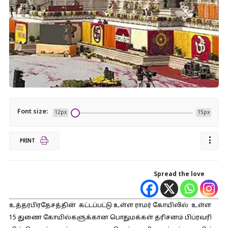
Font size:
12px
15px
PRINT
Spread the love
உத்​தரபிரதேசத்தின் கட்டப்பட்டு உள்ள ராமர் கோயிலில் உள்ள
15 துணை கோயில்​களுக்​கான பொது​மக்​கள் தரிசனம் பிப்​ர​வரி​