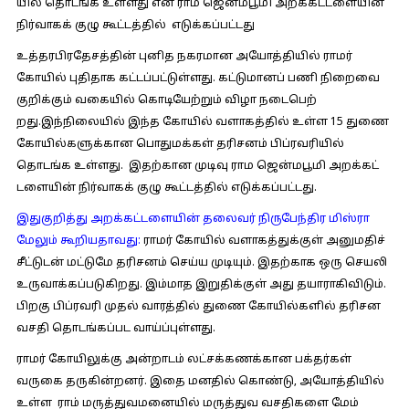
யில் தொடங்க உள்​ளது என ராம ஜென்​மபூமி அறக்​கட்​டளை​யின்
நிர்​வாகக் குழு கூட்​டத்​தில் எடுக்கப்​பட்​டது
உத்​தரபிரதேசத்தின் புனித நகர​மான அயோத்​தி​யில் ராமர்
கோயில் புதி​தாக கட்​டப்​பட்​டுள்​ளது. கட்டுமானப் பணி நிறைவை
குறிக்​கும் வகை​யில் கொடியேற்​றும் விழா நடை​பெற்​
றது.இந்நிலையில் இந்த கோயில் வளாகத்தில் உள்ள 15 துணை
கோயில்​களுக்​கான பொது​மக்​கள் தரிசனம் பிப்​ர​வரி​யில்
தொடங்க உள்​ளது. இதற்கான முடிவு ​ராம ஜென்​மபூமி அறக்​கட்​
டளை​யின் நிர்​வாகக் குழு கூட்​டத்​தில் எடுக்​கப்​பட்​டது.
இதுகுறித்து அறக்​கட்டளை​யின் தலை​வர் நிருபேந்​திர மிஸ்ரா
மேலும் கூறிய​தாவது:
ராமர் கோயில் வளாகத்​துக்​குள் அனு​ம​திச்
சீட்​டுடன் மட்​டுமே தரிசனம் செய்ய முடி​யும். இதற்​காக ஒரு செயலி
உருவாக்கப்படுகிறது. இம்​மாத இறு​திக்​குள் அது தயா​ராகி​விடும்.
பிறகு பிப்​ர​வரி முதல் வாரத்​தில் துணை கோயில்​களில் தரிசன
வசதி தொடங்​கப்பட வாய்ப்​புள்​ளது.
ராமர் கோயிலுக்கு அன்​றாடம் லட்​சக்​கணக்​கான பக்​தர்​கள்
வருகை தரு​கின்​றனர். இதை மனதில் கொண்​டு, அயோத்​தி​யில்
உள்ள ராம் மருத்​து​வ​மனை​யில் மருத்​துவ வசதி​களை மேம்​