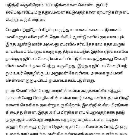
படுத்தி வரு​கிறோம். 300 படுக்​கைகள் கொண்ட சூப்​பர்
ஸ்பெஷாலிட்டி மருத்​து​வ​மனை கட்​டு​வதற்​கான ஏற்​பாடு​கள் நடை​
பெற்று வரு​கின்​றன.
மேலும் புற்​று​நோய் சிறப்பு மருத்​து​வ​மனைக்​கான கட்​டு​மானப்
பணி​களும் விரை​வில் தொடங்கி 2 ஆண்​டு​களில் முடிவடை​யும்.
இந்த ஆண்டு மார்ச் அல்​லது ஏப்​ரலில் சர்​வ​தேச ராம் கதா அருங்​
காட்​சி​யகம் பொது​மக்​களுக்கு திறக்​கப்​படும். இதில் ஏற்​கெனவே
நான்கு டிஜிட்​டல் கேலரி​கள் கட்​டப்​பட்​டுள்​ளன. ஐந்​தாவது கேலரி​
யின் பணி​யும் நடை​பெற்று வரு​கிறது. இந்த டிஜிட்​டல் கேலரி மற்​
றும் உயர் தொழில்​நுட்ப அனு​மன் கேலரியை அமைக்​கும் பணி
சென்னை ஐஐடி-​யிடம் ஒப்​படைக்​கப்​பட்​டுள்​ளது.
ராமர் கோயி​லின் 2-வது மாடி​யில் உள்ள அருங்​காட்​சி​யகத்​துக்​
காக பல்​வேறு மொழிகளில் உள்ள ராமர் கதைகளின் அசல் பிர​தி​
களைச் சேகரிக்க முயன்று வரு​கிறோம். இவற்​றில் சில பிர​தி​கள்
கிடைத்​துள்​ளன. இந்த அரிய பிர​தி​களைப் பெறு​வதற்​காக நாடு
முழு​வதும் பல்​வேறு மாநிலங்​களுக்கு அறக்​கட்​டளை கடிதம்
அனுப்​பி​யுள்​ளது. ஸ்ரீ​ராம ஜென்​மபூமி கோயி​லால் அயோத்தி ஒரு
உலகத் தரம் வாய்ந்த ஆன்​மிக சுற்​றுலாத் தலமாக வளர்ந்​து வரு​