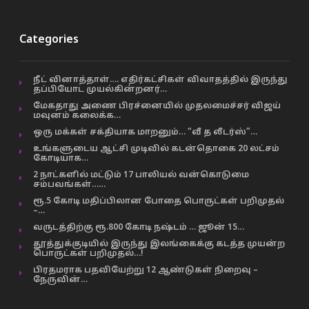
Categories
நீட் வினாத்தாள்…. எதிர்கட்சிகள் விவாதத்தில் இருந்து
தப்பியோட முயல்கின்றனர்…
மேகதாது அணை பிரச்னையில் முதலமைச்சர் விஜய்
மவுனம் கலைக்க…
ஒரு மக்கள் சக்தியாக மாறனும்… “வீ த லீடர்ஸ்”…
உங்களுடைய ஆட்சி முடிவில் கடன்தொகை 20 லட்சம்
கோடியாக…
2 நாட்களில் மட்டும் 17 பாலியல் வன்கொடுமை
சம்பவங்கள்……
ரூ.5 கோடி மதிப்பிலான போதை பொருட்கள் பறிமுதல்
–…
வருடத்திற்கு ரூ.800 கோடி நஷ்டம் … ஜூன் 15…
தூத்துக்குடியில் இருந்து இலங்கைக்கு கடத்த முயன்ற
பொருட்கள் பறிமுதல்…!
பிரதமராக பதவியேற்று 12 ஆண்டுகள் நிறைவு –
நேருவின்…