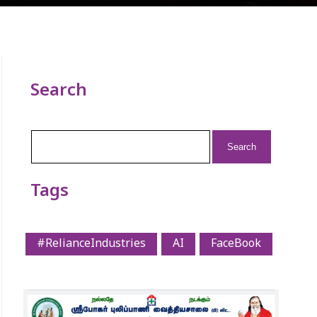
Search
Search
for:
Tags
#RelianceIndustries
AI
FaceBook