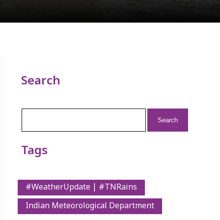
Search
Search
for:
Tags
#WeatherUpdate | #TNRains
Indian Meteorological Department