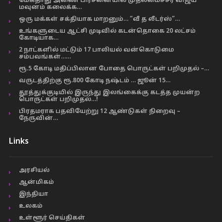
மேகதாது அணை பிரச்னையில் முதலமைச்சர் விஜய்
மவுனம் கலைக்க…
ஒரு மக்கள் சக்தியாக மாறனும்… “வீ த லீடர்ஸ்”…
உங்களுடைய ஆட்சி முடிவில் கடன்தொகை 20 லட்சம்
கோடியாக…
2 நாட்களில் மட்டும் 17 பாலியல் வன்கொடுமை
சம்பவங்கள்……
ரூ.5 கோடி மதிப்பிலான போதை பொருட்கள் பறிமுதல் –…
வருடத்திற்கு ரூ.800 கோடி நஷ்டம் … ஜூன் 15…
தூத்துக்குடியில் இருந்து இலங்கைக்கு கடத்த முயன்ற
பொருட்கள் பறிமுதல்…!
பிரதமராக பதவியேற்று 12 ஆண்டுகள் நிறைவு –
நேருவின்…
Links
அரசியல்
ஆன்மிகம்
இந்தியா
உலகம்
உள்ளூர் செய்திகள்