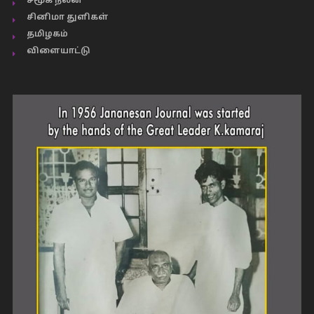
சமூக நலன்
சினிமா துளிகள்
தமிழகம்
விளையாட்டு