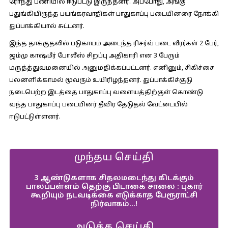
ரோந்து பணியில் ஈடுபட்டு இருந்தனர். அப்போது, அங்கு
பதுங்கியிருந்த பயங்கரவாதிகள் பாதுகாப்பு படையினரை நோக்கி
துப்பாக்கியால் சுட்டனர்.
இந்த தாக்குதலில் படுகாயம் அடைந்த ரிசர்வ் படை வீரர்கள் 2 பேர்,
ஜம்மு காஷ்மீர் போலீஸ் சிறப்பு அதிகாரி என 3 பேரும்
மருத்த்துவமனையில் அனுமதிக்கப்பட்டனர். எனினும், சிகிச்சை
பலனளிக்காமல் மூவரும் உயிரிழந்தனர். துப்பாக்கிச்சூடு
நடைபெற்ற இடத்தை பாதுகாப்பு வளையத்திற்குள் கொண்டு
வந்த பாதுகாப்பு படையினர் தீவிர தேடுதல் வேட்டையில்
ஈடுபட்டுள்ளனர்.
முந்தய செய்தி
3 ஆண்டுகளாக சிதலமடைந்து கிடக்கும்
பாலப்பள்ளம் தெற்கு பிடாகை சாலை : புகார்
கூறியும் நடவடிக்கை எடுக்காத பேரூராட்சி
நிர்வாகம்…!
அடுத்த செய்தி