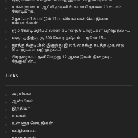
ஒரு மக்கள் சக்தியாக மாறனும்… “வீ த லீடர்ஸ்”…
உங்களுடைய ஆட்சி முடிவில் கடன்தொகை 20 லட்சம்
கோடியாக…
2 நாட்களில் மட்டும் 17 பாலியல் வன்கொடுமை
சம்பவங்கள்……
ரூ.5 கோடி மதிப்பிலான போதை பொருட்கள் பறிமுதல் –…
வருடத்திற்கு ரூ.800 கோடி நஷ்டம் … ஜூன் 15…
தூத்துக்குடியில் இருந்து இலங்கைக்கு கடத்த முயன்ற
பொருட்கள் பறிமுதல்…!
பிரதமராக பதவியேற்று 12 ஆண்டுகள் நிறைவு –
நேருவின்…
Links
அரசியல்
ஆன்மிகம்
இந்தியா
உலகம்
உள்ளூர் செய்திகள்
கட்டுரைகள்