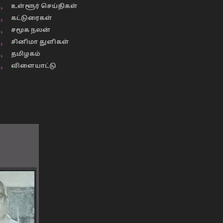
உள்ளூர் செய்திகள்
கட்டுரைகள்
சமூக நலன்
சினிமா துளிகள்
தமிழகம்
விளையாட்டு