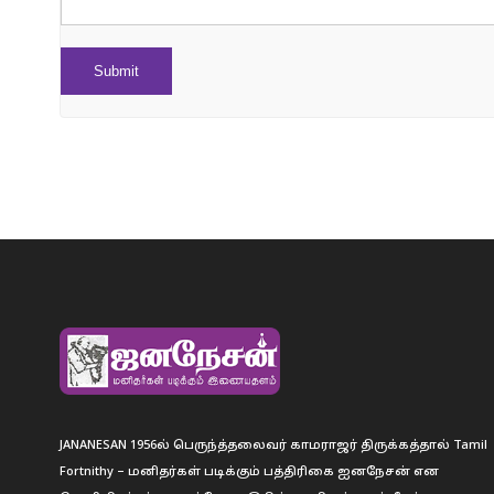
JANANESAN 1956ல் பெருந்த்தலைவர் காமராஜர் திருக்கத்தால் Tamil
Fortnithy – மனிதர்கள் படிக்கும் பத்திரிகை ஐனநேசன் என