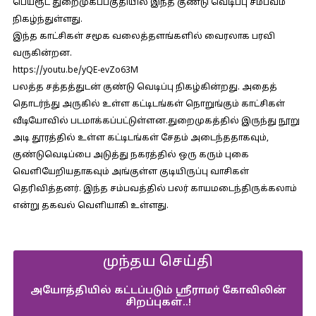
பெய்ரூட் துறைமுகப்பகுதியில் இந்த குண்டு வெடிப்பு சம்பவம்
நிகழ்ந்துள்ளது.
இந்த காட்சிகள் சமூக வலைத்தளங்களில் வைரலாக பரவி
வருகின்றன.
https://youtu.be/yQE-evZo63M
பலத்த சத்தத்துடன் குண்டு வெடிப்பு நிகழ்கின்றது. அதைத்
தொடர்ந்து அருகில் உள்ள கட்டிடங்கள் நொறுங்கும் காட்சிகள்
வீடியோவில் படமாக்கப்பட்டுள்ளன.துறைமுகத்தில் இருந்து நூறு
அடி தூரத்தில் உள்ள கட்டிடங்கள் சேதம் அடைந்ததாகவும்,
குண்டுவெடிப்பை அடுத்து நகரத்தில் ஒரு கரும் புகை
வெளியேறியதாகவும் அங்குள்ள குடியிருப்பு வாசிகள்
தெரிவித்தனர். இந்த சம்பவத்தில் பலர் காயமடைந்திருக்கலாம்
என்று தகவல் வெளியாகி உள்ளது.
முந்தய செய்தி
அயோத்தியில் கட்டப்படும் ஸ்ரீராமர் கோவிலின்
சிறப்புகள்..!