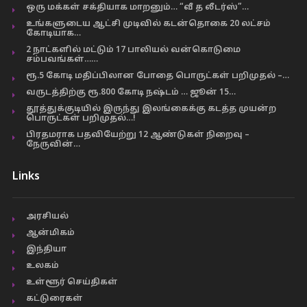
ஒரு மக்கள் சக்தியாக மாறனும்… “வீ த லீடர்ஸ்”…
உங்களுடைய ஆட்சி முடிவில் கடன்தொகை 20 லட்சம்
கோடியாக…
2 நாட்களில் மட்டும் 17 பாலியல் வன்கொடுமை
சம்பவங்கள்……
ரூ.5 கோடி மதிப்பிலான போதை பொருட்கள் பறிமுதல் –…
வருடத்திற்கு ரூ.800 கோடி நஷ்டம் … ஜூன் 15…
தூத்துக்குடியில் இருந்து இலங்கைக்கு கடத்த முயன்ற
பொருட்கள் பறிமுதல்…!
பிரதமராக பதவியேற்று 12 ஆண்டுகள் நிறைவு –
நேருவின்…
Links
அரசியல்
ஆன்மிகம்
இந்தியா
உலகம்
உள்ளூர் செய்திகள்
கட்டுரைகள்