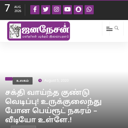
7
AUG
2026
உலகம்
August 5, 2020
சக்தி வாய்ந்த குண்டு
வெடிப்பு! உருக்குலைந்து
போன பெய்ரூட் நகரம் –
வீடியோ உள்ளே.!