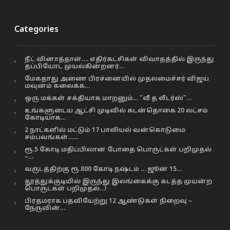
Categories
நீட் வினாத்தாள்…. எதிர்கட்சிகள் விவாதத்தில் இருந்து
தப்பியோட முயல்கின்றனர்…
மேகதாது அணை பிரச்னையில் முதலமைச்சர் விஜய்
மவுனம் கலைக்க…
ஒரு மக்கள் சக்தியாக மாறனும்… “வீ த லீடர்ஸ்”…
உங்களுடைய ஆட்சி முடிவில் கடன்தொகை 20 லட்சம்
கோடியாக…
2 நாட்களில் மட்டும் 17 பாலியல் வன்கொடுமை
சம்பவங்கள்……
ரூ.5 கோடி மதிப்பிலான போதை பொருட்கள் பறிமுதல்
–…
வருடத்திற்கு ரூ.800 கோடி நஷ்டம் … ஜூன் 15…
தூத்துக்குடியில் இருந்து இலங்கைக்கு கடத்த முயன்ற
பொருட்கள் பறிமுதல்…!
பிரதமராக பதவியேற்று 12 ஆண்டுகள் நிறைவு –
நேருவின்…