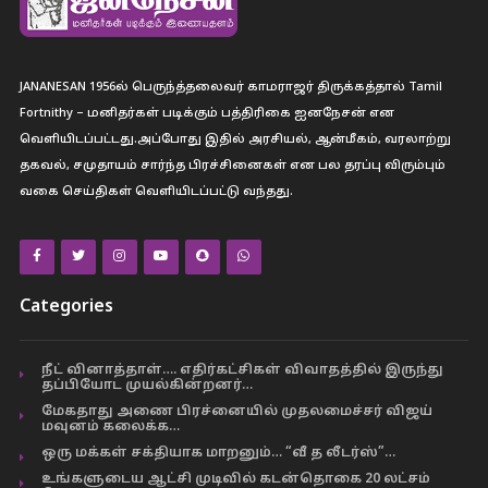
JANANESAN 1956ல் பெருந்த்தலைவர் காமராஜர் திருக்கத்தால் Tamil
Fortnithy – மனிதர்கள் படிக்கும் பத்திரிகை ஐனநேசன் என
வெளியிடப்பட்டது.அப்போது இதில் அரசியல், ஆன்மீகம், வரலாற்று
தகவல், சமுதாயம் சார்ந்த பிரச்சினைகள் என பல தரப்பு விரும்பும்
வகை செய்திகள் வெளியிடப்பட்டு வந்தது.
Categories
நீட் வினாத்தாள்…. எதிர்கட்சிகள் விவாதத்தில் இருந்து
தப்பியோட முயல்கின்றனர்…
மேகதாது அணை பிரச்னையில் முதலமைச்சர் விஜய்
மவுனம் கலைக்க…
ஒரு மக்கள் சக்தியாக மாறனும்… “வீ த லீடர்ஸ்”…
உங்களுடைய ஆட்சி முடிவில் கடன்தொகை 20 லட்சம்