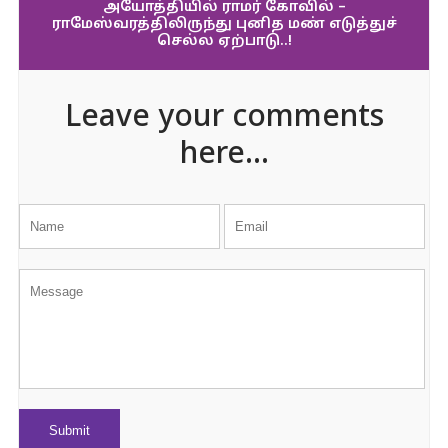
அயோத்தியில் ராமர் கோவில் –
ராமேஸ்வரத்திலிருந்து புனித மண் எடுத்துச்
செல்ல ஏற்பாடு..!
Leave your comments
here...