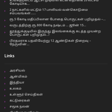
உங்களுடைய ஆட்சி முடிவில் கடன்தொகை 20 லட்சம்
கோடியாக…
2 நாட்களில் மட்டும் 17 பாலியல் வன்கொடுமை
சம்பவங்கள்……
ரூ.5 கோடி மதிப்பிலான போதை பொருட்கள் பறிமுதல் –…
வருடத்திற்கு ரூ.800 கோடி நஷ்டம் … ஜூன் 15…
தூத்துக்குடியில் இருந்து இலங்கைக்கு கடத்த முயன்ற
பொருட்கள் பறிமுதல்…!
பிரதமராக பதவியேற்று 12 ஆண்டுகள் நிறைவு –
நேருவின்…
Links
அரசியல்
ஆன்மிகம்
இந்தியா
உலகம்
உள்ளூர் செய்திகள்
கட்டுரைகள்
சமூக நலன்