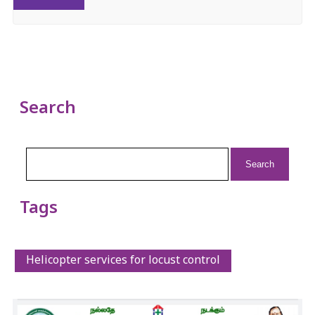
Search
Search
for:
Tags
Helicopter services for locust control