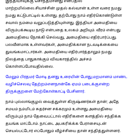
இந்தியாவுக்கு சொந்தமானது என்பதில்
மாற்றமில்லை.சியாச்சின் முதல் கல்வான் உள்ள வரை நமது
நமது கட்டுபாட்டில் உள்ளது. தற்போது நாம் எதிர்கொண்டுள்ள
சவால் நம்மை வலுப்படுத்தியுள்ளது. இந்தியா அமைதியை
விரும்பக்கூடிய நாடு என்பதை உலகம் அறியும். வீரம் என்பது
அமைதியை நோக்கி செல்வது, அமைதியை எதிர்பார்ப்பது.
பலவீனமாக உள்ளவர்கள், அமைதிக்கான நடவடிக்கையை
துவங்கமாட்டார்கள். அமைதியை எதிர்பார்த்தாலும் நமது
நிலத்தை பாதுகாக்கும் விவகாரத்தில் அச்சம்
கொள்ளப்போவதில்லை.
மேலும் பிரதமர் மோடி தனது உரையின் போது,மறமானம் மாண்ட
வழிச்செலவு தேற்றம்எனநான்கே ஏமம் படைக்குஎன்ற
திருக்குறளை மேற்கோள்காட்டி பேசினார்.
நாம் புல்லாங்குழல் வைத்துள்ள கிருஷ்ணர்கள் தான்; அதே
சமயம் நம்மிடம் சுதர்சன சக்கரமும் உள்ளது.அமைதியை
விரும்பும் நாம் தேவைபட்டால் எதிரிகளை களத்தில் சந்திக்க
தயங்க மாட்டோம். நாட்டை அபகரிக்க்க பேராசையுடன்
செயல்பட்டோர் எப்போதும் வீழ்ச்சியை தான் சந்தித்துள்ளனர்.