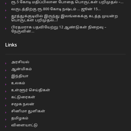
ரூ.5 கோடி மதிப்பிலான போதை பொருட்கள் பறிமுதல் –…
வருடத்திற்கு ரூ.800 கோடி நஷ்டம் … ஜூன் 15…
தூத்துக்குடியில் இருந்து இலங்கைக்கு கடத்த முயன்ற
பொருட்கள் பறிமுதல்…!
பிரதமராக பதவியேற்று 12 ஆண்டுகள் நிறைவு –
நேருவின்…
Links
அரசியல்
ஆன்மிகம்
இந்தியா
உலகம்
உள்ளூர் செய்திகள்
கட்டுரைகள்
சமூக நலன்
சினிமா துளிகள்
தமிழகம்
விளையாட்டு