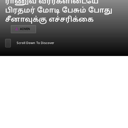
ராணுவ வீரர்களிடையே
பிரதமர் மோடி பேசும் போது
சீனாவுக்கு எச்சரிக்கை
ADMIN
Scroll Down To Discover