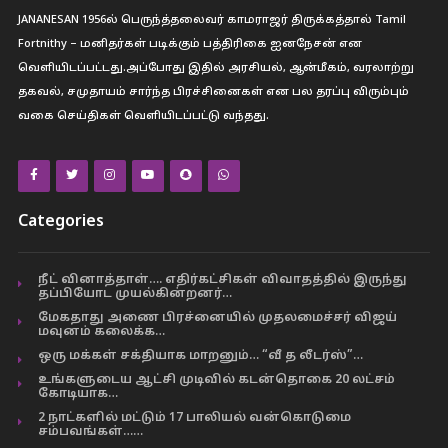
JANANESAN 1956ல் பெருந்த்தலைவர் காமராஜர் திருக்கத்தால் Tamil
Fortnithy – மனிதர்கள் படிக்கும் பத்திரிகை ஐனநேசன் என
வெளியிடப்பட்டது.அப்போது இதில் அரசியல், ஆன்மீகம், வரலாற்று
தகவல், சமுதாயம் சார்ந்த பிரச்சினைகள் என பல தரப்பு விரும்பும்
வகை செய்திகள் வெளியிடப்பட்டு வந்தது.
Categories
நீட் வினாத்தாள்…. எதிர்கட்சிகள் விவாதத்தில் இருந்து
தப்பியோட முயல்கின்றனர்…
மேகதாது அணை பிரச்னையில் முதலமைச்சர் விஜய்
மவுனம் கலைக்க…
ஒரு மக்கள் சக்தியாக மாறனும்… “வீ த லீடர்ஸ்”…
உங்களுடைய ஆட்சி முடிவில் கடன்தொகை 20 லட்சம்
கோடியாக…
2 நாட்களில் மட்டும் 17 பாலியல் வன்கொடுமை
சம்பவங்கள்……