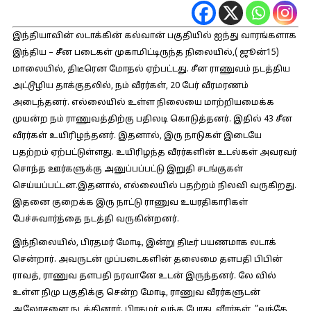
இந்தியாவின் லடாக்கின் கல்வான் பகுதியில் ஐந்து வாரங்களாக
இந்திய – சீன படைகள் முகாமிட்டிருந்த நிலையில்,( ஜூன்15)
மாலையில், திடீரென மோதல் ஏற்பட்டது. சீன ராணுவம் நடத்திய
அட்டூழிய தாக்குதலில், நம் வீரர்கள், 20 பேர் வீரமரணம்
அடைந்தனர். எல்லையில் உள்ள நிலையை மாற்றியமைக்க
முயன்ற நம் ராணுவத்திற்கு பதிலடி கொடுத்தனர். இதில் 43 சீன
வீரர்கள் உயிரிழந்தனர். இதனால், இரு நாடுகள் இடையே
பதற்றம் ஏற்பட்டுள்ளது. உயிரிழந்த வீரர்களின் உடல்கள் அவரவர்
சொந்த ஊர்களுக்கு அனுப்பப்பட்டு இறுதி சடங்குகள்
செய்யப்பட்டன.இதனால், எல்லையில் பதற்றம் நிலவி வருகிறது.
இதனை குறைக்க இரு நாட்டு ராணுவ உயரதிகாரிகள்
பேச்சுவார்த்தை நடத்தி வருகின்றனர்.
இந்நிலையில், பிரதமர் மோடி, இன்று திடீர் பயணமாக லடாக்
சென்றார். அவருடன் முப்படைகளின் தலைமை தளபதி பிபின்
ராவத், ராணுவ தளபதி நரவானே உடன் இருந்தனர். லே வில்
உள்ள நிமு பகுதிக்கு சென்ற மோடி, ராணுவ வீரர்களுடன்
ஆலோசனை நடத்தினார். பிரதமர் வந்த போது, வீரர்கள், ”வந்தே