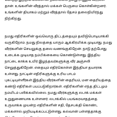
மொத்த இந்திய மக்களின் நம்பிக்கை நமது ராணுவ வீரர்கள்
தான். உங்களின் வீரத்தால் மக்கள் பெருமை கொள்கின்றனர்.
உங்களின் தியாகம் மற்றும் வீரத்தால் தேசம் தலைநிமிர்ந்து
நிற்கிறது.
நமது எதிரிகளின் ஒவ்வொரு திட்டத்தையும் தவிடுபொடியாக்கி
வருகிறோம். நமது நிலத்தை யாரும் ஆக்கிரமிக்க முடியாது. நமது
வீரர்களின் செயலுக்கு தலை வணங்குகிறேன். நாடு தற்போது
உடைக்க முடியாத நம்பிக்கையை கொண்டுள்ளது. இந்திய
நாட்டை காக்க உயிர் இழந்தவர்களுக்கு வீர அஞ்சலி
செலுத்துகிறேன். எதையும் எதிர்கொள்ள இந்தியா தயாராக
உள்ளது. நாட்டின் எதிரிகளுக்கு உரிய பாடம்
புகட்டியுள்ளீர்கள்.இந்திய வீரர்களின் தைரியம், மன தைரியத்தை
கண்டு எதிரிகள் பயப்படுகிறார்கள். எதிரிகளின் எந்த திட்டமும்
நம்மிடம் பலிக்கவில்லை. நமது வீரர்களுக்கு லடாக் மக்கள்
உறுதுணையாக உள்ளனர். லடாக்கில் பயங்கரவாதத்தை
உருவாக்க முயன்ற எதிரிகளின் சதி, தேசபக்தி கொண்ட
மக்களால் முறியடிக்கப்பட்டுள்ளது. கல்வான் பள்ளத்தாக்கு