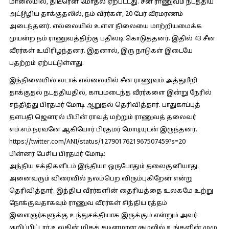
மாலையில், திடீரென மோதல் ஏற்பட்டது. சீன ராணுவம் நடத்திய
அட்டூழிய தாக்குதலில், நம் வீரர்கள், 20 பேர் வீரமரணம்
அடைந்தனர். எல்லையில் உள்ள நிலையை மாற்றியமைக்க
முயன்ற நம் ராணுவத்திற்கு பதிலடி கொடுத்தனர். இதில் 43 சீன
வீரர்கள் உயிரிழந்தனர். இதனால், இரு நாடுகள் இடையே
பதற்றம் ஏற்பட்டுள்ளது.
இந்நிலையில் லடாக் எல்லையில் சீன ராணுவம் அத்துமீறி
தாக்குதல் நடத்தியதில், காயமடைந்த வீரர்களை இன்று நேரில்
சந்தித்து பிரதமர் மோடி ஆறுதல் தெரிவித்தார். பாதுகாப்புத்
தளபதி ஜெனரல் பிபின் ராவத் மற்றும் ராணுவத் தலைவர்
எம்.எம்.நரவனே ஆகியோர் பிரதமர் மோடியுடன் இருந்தனர்.
https://twitter.com/ANI/status/1279017621967507459?s=20
பின்னர் பேசிய பிரதமர் மோடி:
அந்நிய சக்திகளிடம் இந்தியா ஒருபோதும் தலைகுனியாது.
அனைவரும் விரைவில் நலம்பெற விரும்புகிறேன் என்று
தெரிவித்தார். இந்திய வீரர்களின் தைரியத்தை உலகமே உற்று
நோக்குவதாகவும் ராணுவ வீரர்கள் சிந்திய ரத்தம்
இளைஞர்களுக்கு உந்துசக்தியாக இருக்கும் என்றும் அவர்
குறிப்பிட்டார்.உலகின் மிகக் கடினமான சூழலில் உங்களின் முழு