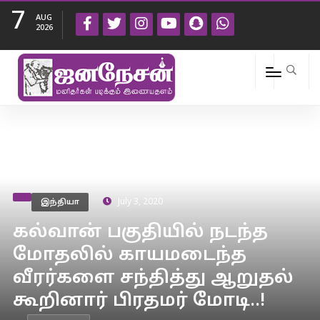
7
AUG
2026
இந்தியா
July 3, 2020
கல்வான் பகுதியில் நடந்த
மோதலில் காயமடைந்த
வீரர்களை சந்தித்து ஆறுதல்
கூறினார் பிரதமர் மோடி..!