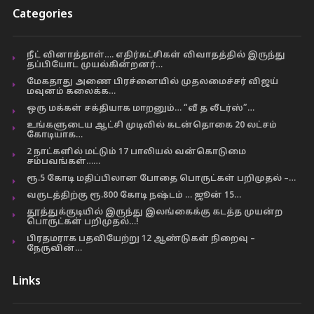
Categories
நீட் வினாத்தாள்…. எதிர்கட்சிகள் விவாதத்தில் இருந்து
தப்பியோட முயல்கின்றனர்…
மேகதாது அணை பிரச்னையில் முதலமைச்சர் விஜய்
மவுனம் கலைக்க…
ஒரு மக்கள் சக்தியாக மாறனும்… “வீ த லீடர்ஸ்”…
உங்களுடைய ஆட்சி முடிவில் கடன்தொகை 20 லட்சம்
கோடியாக…
2 நாட்களில் மட்டும் 17 பாலியல் வன்கொடுமை
சம்பவங்கள்……
ரூ.5 கோடி மதிப்பிலான போதை பொருட்கள் பறிமுதல் –…
வருடத்திற்கு ரூ.800 கோடி நஷ்டம் … ஜூன் 15…
தூத்துக்குடியில் இருந்து இலங்கைக்கு கடத்த முயன்ற
பொருட்கள் பறிமுதல்…!
பிரதமராக பதவியேற்று 12 ஆண்டுகள் நிறைவு –
நேருவின்…
Links