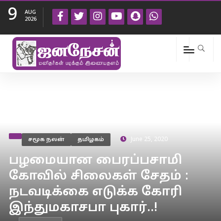
9
AUG
2026
சமூக நலன்
தமிழகம்
June 25, 2020
பழமையான பைரப்பசாமி
கோவில் சிலைகள் சேதம் :
நடவடிக்கை எடுக்க கோரி
இந்துமகாசபா புகார்..!