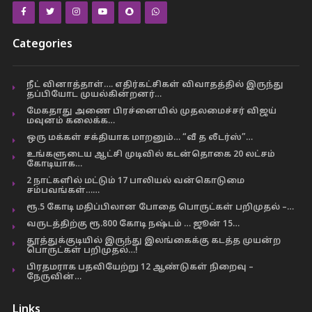
Categories
நீட் வினாத்தாள்…. எதிர்கட்சிகள் விவாதத்தில் இருந்து
தப்பியோட முயல்கின்றனர்…
மேகதாது அணை பிரச்னையில் முதலமைச்சர் விஜய்
மவுனம் கலைக்க…
ஒரு மக்கள் சக்தியாக மாறனும்… “வீ த லீடர்ஸ்”…
உங்களுடைய ஆட்சி முடிவில் கடன்தொகை 20 லட்சம்
கோடியாக…
2 நாட்களில் மட்டும் 17 பாலியல் வன்கொடுமை
சம்பவங்கள்……
ரூ.5 கோடி மதிப்பிலான போதை பொருட்கள் பறிமுதல் –…
வருடத்திற்கு ரூ.800 கோடி நஷ்டம் … ஜூன் 15…
தூத்துக்குடியில் இருந்து இலங்கைக்கு கடத்த முயன்ற
பொருட்கள் பறிமுதல்…!
பிரதமராக பதவியேற்று 12 ஆண்டுகள் நிறைவு –
நேருவின்…
Links