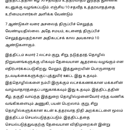
இத்திட்டத்தின் கீழ் 90 சதவீதம் உத்தரவாதம் இந்தத் துணைக்
கடனுக்கு வழங்கப்படும். எஞ்சிய 10 சதவீத உத்தரவாதத்தை
உரிமையாளர்கள் அளிக்க வேண்டும்
7 ஆண்டுகள் வரை அசலைத் திருப்பிச் செலுத்த
வேண்டியதில்லை. அதே சமயம், கடனைத் திருப்பிச்
செலுத்துவதற்கான அதிகபட்சக் கால அவகாசம் 10
ஆண்டுகளாகும்.
இத்திட்டம் சுமார் 2 லட்சம் குறு, சிறு, நடுத்தரத் தொழில்
நிறுவனங்களுக்கு மிகவும் தேவையான ஆதரவை வழங்கும் என
எதிர்பார்க்கப்படுகிறது. மேலும், இத்துறையின் பொருளாதார
நடவடிக்கைகளுக்குப் புத்துயிர் ஊட்ட இது உதவும்.
இத்தொழில்களை நம்பி இருக்கும் லட்சக்கணக்கான மக்களின்
வாழ்வாதாரத்தைப் பாதுகாக்கவும் இது உதவும். இத்திட்டத்தின்
கீழ், தகுதி வாய்ந்த இத்துறை தொழில்முனைவோர் எந்த வணிக
வங்கிகளையும் அணுகி, பயன் பெறலாம். குறு, சிறு
தொழில்களுக்கான கடன் உத்தரவாத நிதி அறக்கட்டளை மூலம்
இத்திட்டம் செயல்படுத்தப்படும். இத்திட்டத்தை
செயல்படுத்துவதற்கு தேவையான விதிமுறைகள் இன்று