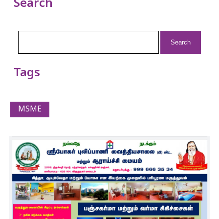
Search
Search
for:
Tags
MSME