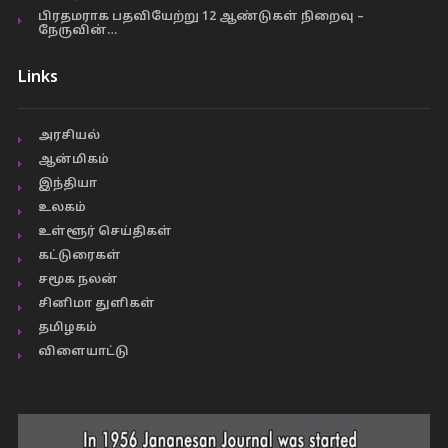
பிரதமராக பதவியேற்று 12 ஆண்டுகள் நிறைவு –
நேருவின்…
Links
அரசியல்
ஆன்மிகம்
இந்தியா
உலகம்
உள்ளூர் செய்திகள்
கட்டுரைகள்
சமூக நலன்
சினிமா துளிகள்
தமிழகம்
விளையாட்டு