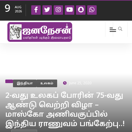
9
AUG
2026
இந்தியா
உலகம்
June 25, 2020
2-வது உலகப் போரின் 75-வது
ஆண்டு வெற்றி விழா –
மாஸ்கோ அணிவகுப்பில்
இந்திய ராணுவம் பங்கேற்பு..!