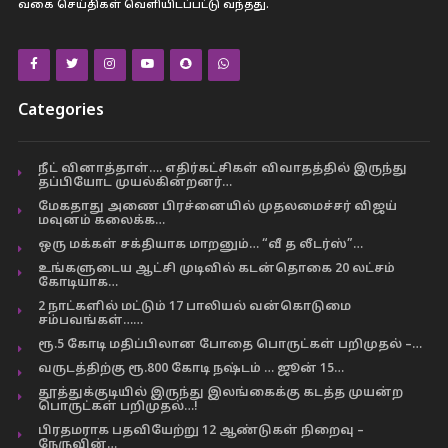
வகை செய்திகள் வெளியிடப்பட்டு வந்தது.
Categories
நீட் வினாத்தாள்…. எதிர்கட்சிகள் விவாதத்தில் இருந்து
தப்பியோட முயல்கின்றனர்…
மேகதாது அணை பிரச்னையில் முதலமைச்சர் விஜய்
மவுனம் கலைக்க…
ஒரு மக்கள் சக்தியாக மாறனும்… “வீ த லீடர்ஸ்”…
உங்களுடைய ஆட்சி முடிவில் கடன்தொகை 20 லட்சம்
கோடியாக…
2 நாட்களில் மட்டும் 17 பாலியல் வன்கொடுமை
சம்பவங்கள்……
ரூ.5 கோடி மதிப்பிலான போதை பொருட்கள் பறிமுதல் –…
வருடத்திற்கு ரூ.800 கோடி நஷ்டம் … ஜூன் 15…
தூத்துக்குடியில் இருந்து இலங்கைக்கு கடத்த முயன்ற
பொருட்கள் பறிமுதல்…!
பிரதமராக பதவியேற்று 12 ஆண்டுகள் நிறைவு –
நேருவின்…