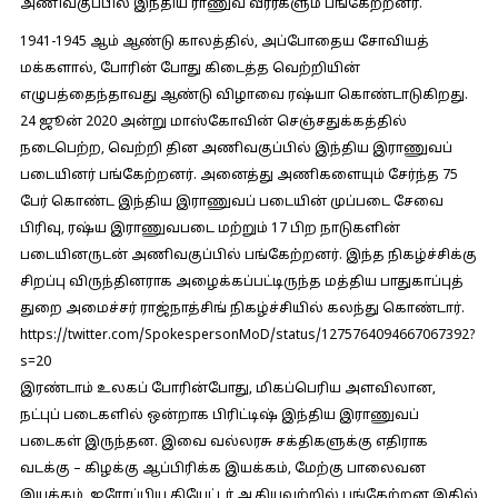
அணிவகுப்பில் இந்திய ராணுவ வீரர்களும் பங்கேற்றனர்.
1941-1945 ஆம் ஆண்டு காலத்தில், அப்போதைய சோவியத்
மக்களால், போரின் போது கிடைத்த வெற்றியின்
எழுபத்தைந்தாவது ஆண்டு விழாவை ரஷ்யா கொண்டாடுகிறது.
24 ஜூன் 2020 அன்று மாஸ்கோவின் செஞ்சதுக்கத்தில்
நடைபெற்ற, வெற்றி தின அணிவகுப்பில் இந்திய இராணுவப்
படையினர் பங்கேற்றனர். அனைத்து அணிகளையும் சேர்ந்த 75
பேர் கொண்ட இந்திய இராணுவப் படையின் முப்படை சேவை
பிரிவு, ரஷ்ய இராணுவபடை மற்றும் 17 பிற நாடுகளின்
படையினருடன் அணிவகுப்பில் பங்கேற்றனர். இந்த நிகழ்ச்சிக்கு
சிறப்பு விருந்தினராக அழைக்கப்பட்டிருந்த மத்திய பாதுகாப்புத்
துறை அமைச்சர் ராஜ்நாத்சிங் நிகழ்ச்சியில் கலந்து கொண்டார்.
https://twitter.com/SpokespersonMoD/status/1275764094667067392?
s=20
இரண்டாம் உலகப் போரின்போது, மிகப்பெரிய அளவிலான,
நட்புப் படைகளில் ஒன்றாக பிரிட்டிஷ் இந்திய இராணுவப்
படைகள் இருந்தன. இவை வல்லரசு சக்திகளுக்கு எதிராக
வடக்கு – கிழக்கு ஆப்பிரிக்க இயக்கம், மேற்கு பாலைவன
இயக்கம், ஐரோப்பிய தியேட்டர் ஆகியவற்றில் பங்கேற்றன இதில்