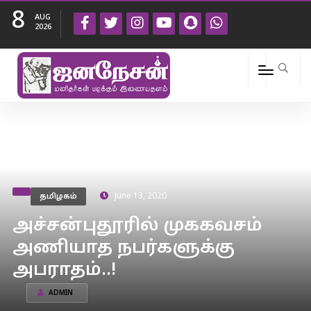
8
AUG
2026
தமிழகம்
June 13, 2020
அச்சன்புதூரில் முககவசம்
அணியாத நபர்களுக்கு
அபராதம்..!
ADMIN