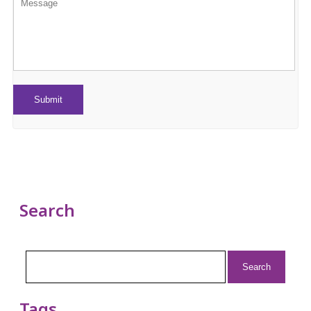
Search
Search
for: