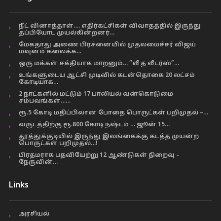
நீட் வினாத்தாள்…. எதிர்கட்சிகள் விவாதத்தில் இருந்து
தப்பியோட முயல்கின்றனர்…
மேகதாது அணை பிரச்னையில் முதலமைச்சர் விஜய்
மவுனம் கலைக்க…
ஒரு மக்கள் சக்தியாக மாறனும்… “வீ த லீடர்ஸ்”…
உங்களுடைய ஆட்சி முடிவில் கடன்தொகை 20 லட்சம்
கோடியாக…
2 நாட்களில் மட்டும் 17 பாலியல் வன்கொடுமை
சம்பவங்கள்……
ரூ.5 கோடி மதிப்பிலான போதை பொருட்கள் பறிமுதல் –…
வருடத்திற்கு ரூ.800 கோடி நஷ்டம் … ஜூன் 15…
தூத்துக்குடியில் இருந்து இலங்கைக்கு கடத்த முயன்ற
பொருட்கள் பறிமுதல்…!
பிரதமராக பதவியேற்று 12 ஆண்டுகள் நிறைவு –
நேருவின்…
Links
அரசியல்