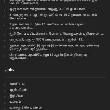
மேகதாது அணை பிரச்னையில் முதலமைச்சர் விஜய்
மவுனம் கலைக்க…
ஒரு மக்கள் சக்தியாக மாறனும்… “வீ த லீடர்ஸ்”…
உங்களுடைய ஆட்சி முடிவில் கடன்தொகை 20 லட்சம்
கோடியாக…
2 நாட்களில் மட்டும் 17 பாலியல் வன்கொடுமை
சம்பவங்கள்……
ரூ.5 கோடி மதிப்பிலான போதை பொருட்கள் பறிமுதல் –…
வருடத்திற்கு ரூ.800 கோடி நஷ்டம் … ஜூன் 15…
தூத்துக்குடியில் இருந்து இலங்கைக்கு கடத்த முயன்ற
பொருட்கள் பறிமுதல்…!
பிரதமராக பதவியேற்று 12 ஆண்டுகள் நிறைவு –
நேருவின்…
Links
அரசியல்
ஆன்மிகம்
இந்தியா
உலகம்
உள்ளூர் செய்திகள்