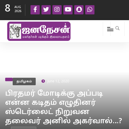
8
AUG
2026
தமிழகம்
June 12, 2020
பிரதமர் மோடிக்கு அப்படி
என்ன கடிதம் எழுதினர்
ஸ்டெர்லைட் நிறுவன
தலைவர் அனில் அகர்வால்…?