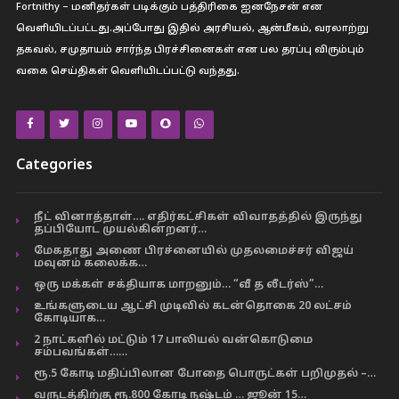
Fortnithy – மனிதர்கள் படிக்கும் பத்திரிகை ஐனநேசன் என
வெளியிடப்பட்டது.அப்போது இதில் அரசியல், ஆன்மீகம், வரலாற்று
தகவல், சமுதாயம் சார்ந்த பிரச்சினைகள் என பல தரப்பு விரும்பும்
வகை செய்திகள் வெளியிடப்பட்டு வந்தது.
Categories
நீட் வினாத்தாள்…. எதிர்கட்சிகள் விவாதத்தில் இருந்து
தப்பியோட முயல்கின்றனர்…
மேகதாது அணை பிரச்னையில் முதலமைச்சர் விஜய்
மவுனம் கலைக்க…
ஒரு மக்கள் சக்தியாக மாறனும்… “வீ த லீடர்ஸ்”…
உங்களுடைய ஆட்சி முடிவில் கடன்தொகை 20 லட்சம்
கோடியாக…
2 நாட்களில் மட்டும் 17 பாலியல் வன்கொடுமை
சம்பவங்கள்……
ரூ.5 கோடி மதிப்பிலான போதை பொருட்கள் பறிமுதல் –…
வருடத்திற்கு ரூ.800 கோடி நஷ்டம் … ஜூன் 15…