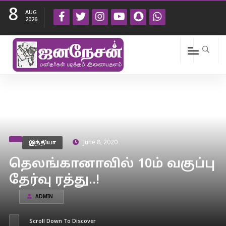
8
AUG
2026
இந்தியா
June 8, 2020
தெலங்கானாவில் 10ம் வகுப்பு
தேர்வு ரத்து..!
ADMIN
Scroll Down To Discover