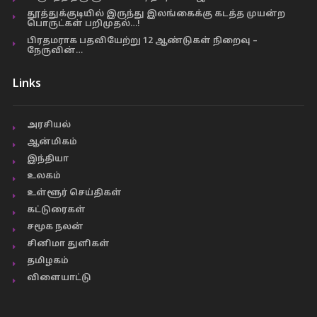
தூத்துக்குடியில் இருந்து இலங்கைக்கு கடத்த முயன்ற
பொருட்கள் பறிமுதல்…!
பிரதமராக பதவியேற்று 12 ஆண்டுகள் நிறைவு –
நேருவின்…
Links
அரசியல்
ஆன்மிகம்
இந்தியா
உலகம்
உள்ளூர் செய்திகள்
கட்டுரைகள்
சமூக நலன்
சினிமா துளிகள்
தமிழகம்
விளையாட்டு