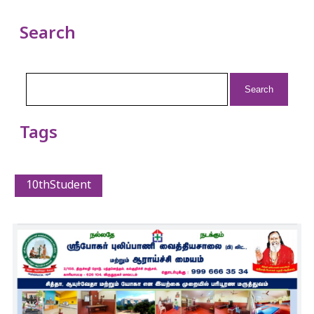
Search
Search
for:
Tags
10thStudent