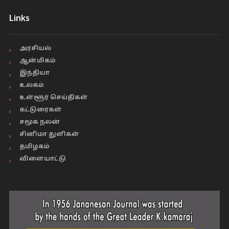
Links
அரசியல்
ஆன்மிகம்
இந்தியா
உலகம்
உள்ளூர் செய்திகள்
கட்டுரைகள்
சமூக நலன்
சினிமா துளிகள்
தமிழகம்
விளையாட்டு