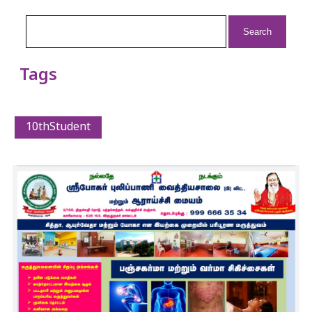
Search
for:
Tags
10thStudent