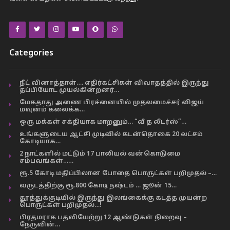
Categories
நீட் வினாத்தாள்…. எதிர்கட்சிகள் விவாதத்தில் இருந்து
தப்பியோட முயல்கின்றனர்…
மேகதாது அணை பிரச்னையில் முதலமைச்சர் விஜய்
மவுனம் கலைக்க…
ஒரு மக்கள் சக்தியாக மாறனும்… “வீ த லீடர்ஸ்”…
உங்களுடைய ஆட்சி முடிவில் கடன்தொகை 20 லட்சம்
கோடியாக…
2 நாட்களில் மட்டும் 17 பாலியல் வன்கொடுமை
சம்பவங்கள்……
ரூ.5 கோடி மதிப்பிலான போதை பொருட்கள் பறிமுதல் –…
வருடத்திற்கு ரூ.800 கோடி நஷ்டம் … ஜூன் 15…
தூத்துக்குடியில் இருந்து இலங்கைக்கு கடத்த முயன்ற
பொருட்கள் பறிமுதல்…!
பிரதமராக பதவியேற்று 12 ஆண்டுகள் நிறைவு –
நேருவின்…