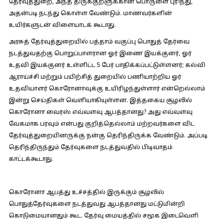
தேர்வுத்துறை, அந்த திருக்குறளுக்கான பொருளை புரிந்து,
அதன்படி நடந்து கொள்ள வேண்டும். மாணவர்களின்
உயிர்களுடன் விளையாடக் கூடாது.
அரசுத் தேர்வுத்துறையில் பத்தாம் வகுப்பு பொதுத் தேர்வை
நடத்துவதற்கு பொறுப்பாளரான ஓர் இணை இயக்குனர், ஓர்
உதவி இயக்குனர் உள்ளிட்ட 5 பேர் பாதிக்கப்பட்டுள்ளனர்; கல்வி
ஆராய்ச்சி மற்றும் பயிற்சித் துறையில் பணியாற்றிய ஓர்
உதவியாளர் கொரோனாவுக்கு உயிரிழந்துள்ளார் என்றெல்லாம்
இன்று செய்திகள் வெளியாகியுள்ளன. இத்தகைய சூழலில்
கொரோனா வைரஸ் எவ்வளவு ஆபத்தானது? அது எவ்வளவு
வேகமாக பரவும் என்பது குறித்தெல்லாம் மற்றவர்களை விட
தேர்வுத்துறையினருக்கு நன்கு தெரிந்திருக்க வேண்டும். அப்படி
தெரிந்திருந்தும் தேர்வுகளை நடத்துவதில் பிடிவாதம்
காட்டக்கூடாது.
கொரோனா ஆபத்து உச்சத்தில் இருக்கும் சூழலில்
பொதுத்தேர்வுகளை நடத்துவது ஆபத்தானது மட்டுமின்றி
கொடுமையானதும் கூட. தேர்வு மையத்தில் சமூக இடைவெளி