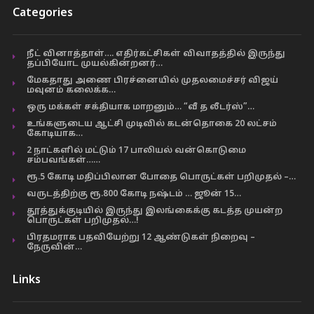
Categories
நீட் வினாத்தாள்…. எதிர்கட்சிகள் விவாதத்தில் இருந்து
தப்பியோட முயல்கின்றனர்…
மேகதாது அணை பிரச்னையில் முதலமைச்சர் விஜய்
மவுனம் கலைக்க…
ஒரு மக்கள் சக்தியாக மாறனும்… “வீ த லீடர்ஸ்”…
உங்களுடைய ஆட்சி முடிவில் கடன்தொகை 20 லட்சம்
கோடியாக…
2 நாட்களில் மட்டும் 17 பாலியல் வன்கொடுமை
சம்பவங்கள்……
ரூ.5 கோடி மதிப்பிலான போதை பொருட்கள் பறிமுதல் –…
வருடத்திற்கு ரூ.800 கோடி நஷ்டம் … ஜூன் 15…
தூத்துக்குடியில் இருந்து இலங்கைக்கு கடத்த முயன்ற
பொருட்கள் பறிமுதல்…!
பிரதமராக பதவியேற்று 12 ஆண்டுகள் நிறைவு –
நேருவின்…
Links