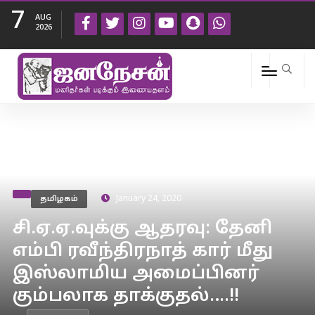
7
AUG
2026
தமிழகம்
January 24, 2020
சி.ஏ.ஏ.வுக்கு ஆதரவு: தேனி
எம்பி ரவீந்திரநாத் கார் மீது
இஸ்லாமிய அமைப்பினர்
கும்பலாக தாக்குதல்….!!