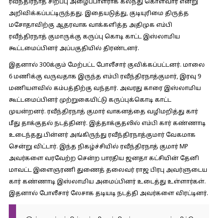
ரவீந்திரநாத் சிறப்பு அழைப்பாளராக கலந்து கொள்வார் என்று
அறிவிக்கப்பட்டிருந்தது. இதையடுத்து, குடியுரிமை திருத்த
மசோதாவிற்கு ஆதரவாக வாக்களித்த அதிமுக எம்பி
ரவீந்திரநாத் குமாருக்கு கருப்பு கொடி காட்ட இஸ்லாமிய
கூட்டமைப்பினர் அப்பகுதியில் திரண்டனர்.
இதனால் 300க்கும் மேற்பட்ட போலீசார் குவிக்கப்பட்டனர். மாலை
6 மணிக்கு வருவதாக இருந்த எம்பி ரவீந்திரநாத்குமார், இரவு 9
மணியளவில் கம்பத்திற்கு வந்தார். அவரது காரை இஸ்லாமிய
கூட்டமைப்பினர் முற்றுகையிட்டு கருப்புக்கொடி காட்ட
முயன்றனர். ரவீந்திரநாத் குமார் வாகனத்தை வழிமறித்து கார்
மீது தாக்குதல் நடத்தினர். இத்தாக்குதலில் எம்பி கார் கண்ணாடி
உடைந்தது.பின்னர் அங்கிருந்து ரவீந்திரநாத்குமார் வேகமாக
சென்று விட்டார். இந்த நிகழ்ச்சியில் ரவீந்திரநாத் குமார் MP
அவர்களை வரவேற்ற சென்ற பாரதிய ஜனதா கட்சியின் தேனி
மாவட்ட இளைஞரணி துணைத் தலைவர் ராஜ பிரபு அவர்ளுடைய
கார் கண்ணாடி இஸ்லாமிய அமைப்பினர் உடைத்து உள்ளார்கள்.
இதனால் போலீசார் லேசாக தடியடி நடத்தி அவர்களை விரட்டினர்.