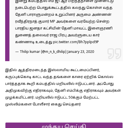
இன்று கம்பத்தில் எம் ஜி ஆர் பிறந்தநாளை முன்னிட்டு
நடைபெற்ற பொதுக்கூட்டத்தில் கலந்து கொள்ள வந்த
தேனி பாராளுமன்றம் உறுப்பினர் அருமை அண்ணன்
ரவீந்திரநாத் குமார் MP அவர்களை வரவேற்ற சென்ற
பாரதிய ஜனதா கட்சியின் தேனி மாவட்ட இளைஞரணி
துணைத் தலைவர் ராஜ பிரபு அவர்ளுடைய கார்
கண்ணாடி உடைத்து
pic.twitter.com/Bh7pplpd9P
— Thilip kumar (@m_n_k_dhilip)
January 23, 2020
இதில் ஆத்திரமடைந்த இஸ்லாமிய கூட்டமைப்பினர்,
கருப்புக்கொடி காட்ட வந்த தங்களை காரை ஏற்றிக் கொல்ல
பார்த்ததாக கூறி கம்பத்தில் மறியலில் ஈடுபட்டனர். அப்போது
அதிமுகவிற்கு எதிராகவும், தேனி எம்பிக்கு எதிராகவும் அவர்கள்
முழக்கமிட்டனர். மறியலில் ஈடுபட்ட 50க்கும் மேற்பட்ட
முஸ்லிம்களை போலீசார் கைது செய்தனர்
முந்தய செய்தி