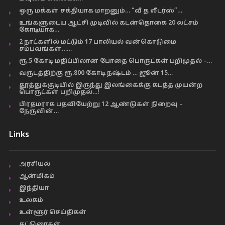
ஒரு மக்கள் சக்தியாக மாறனும்… “வீ த லீடர்ஸ்”…
உங்களுடைய ஆட்சி முடிவில் கடன்தொகை 20 லட்சம்
கோடியாக…
2 நாட்களில் மட்டும் 17 பாலியல் வன்கொடுமை
சம்பவங்கள்……
ரூ.5 கோடி மதிப்பிலான போதை பொருட்கள் பறிமுதல் –…
வருடத்திற்கு ரூ.800 கோடி நஷ்டம் … ஜூன் 15…
தூத்துக்குடியில் இருந்து இலங்கைக்கு கடத்த முயன்ற
பொருட்கள் பறிமுதல்…!
பிரதமராக பதவியேற்று 12 ஆண்டுகள் நிறைவு –
நேருவின்…
Links
அரசியல்
ஆன்மிகம்
இந்தியா
உலகம்
உள்ளூர் செய்திகள்
கட்டுரைகள்