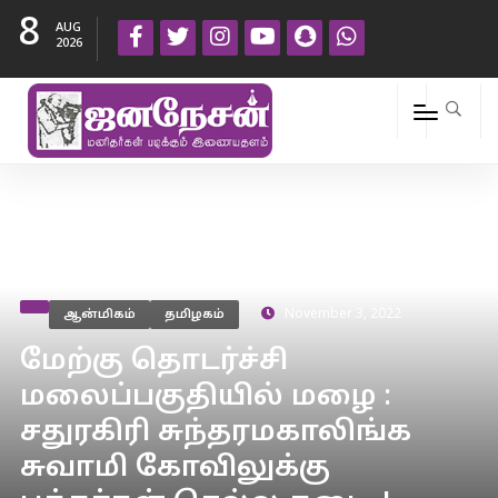
8
AUG
2026
ஆன்மிகம்
தமிழகம்
November 3, 2022
மேற்கு தொடர்ச்சி
மலைப்பகுதியில் மழை :
சதுரகிரி சுந்தரமகாலிங்க
சுவாமி கோவிலுக்கு