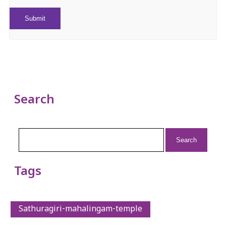
Search
Search
for:
Tags
Sathuragiri-mahalingam-temple