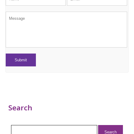
Search
Search
for: