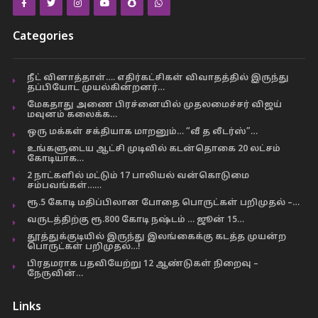
Categories
நீட் வினாத்தாள்…. எதிர்கட்சிகள் விவாதத்தில் இருந்து
தப்பியோட முயல்கின்றனர்…
மேகதாது அணை பிரச்னையில் முதலமைச்சர் விஜய்
மவுனம் கலைக்க…
ஒரு மக்கள் சக்தியாக மாறனும்… “வீ த லீடர்ஸ்”…
உங்களுடைய ஆட்சி முடிவில் கடன்தொகை 20 லட்சம்
கோடியாக…
2 நாட்களில் மட்டும் 17 பாலியல் வன்கொடுமை
சம்பவங்கள்……
ரூ.5 கோடி மதிப்பிலான போதை பொருட்கள் பறிமுதல் –…
வருடத்திற்கு ரூ.800 கோடி நஷ்டம் … ஜூன் 15…
தூத்துக்குடியில் இருந்து இலங்கைக்கு கடத்த முயன்ற
பொருட்கள் பறிமுதல்…!
பிரதமராக பதவியேற்று 12 ஆண்டுகள் நிறைவு –
நேருவின்…
Links