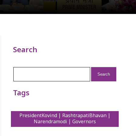
Search
Search
for:
Tags
PresidentKovind | RashtrapatiBhavan |
Narendramodi | Governors