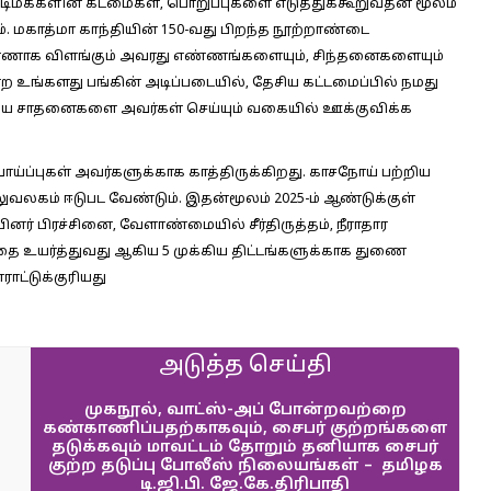
குடிமக்களின் கடமைகள், பொறுப்புகளை எடுத்துக்கூறுவதன் மூலம்
். மகாத்மா காந்தியின் 150-வது பிறந்த நூற்றாண்டை
தூணாக விளங்கும் அவரது எண்ணங்களையும், சிந்தனைகளையும்
 உங்களது பங்கின் அடிப்படையில், தேசிய கட்டமைப்பில் நமது
ரிய சாதனைகளை அவர்கள் செய்யும் வகையில் ஊக்குவிக்க
ய்ப்புகள் அவர்களுக்காக காத்திருக்கிறது. காசநோய் பற்றிய
ுவலகம் ஈடுபட வேண்டும். இதன்மூலம் 2025-ம் ஆண்டுக்குள்
னர் பிரச்சினை, வேளாண்மையில் சீர்திருத்தம், நீராதார
தை உயர்த்துவது ஆகிய 5 முக்கிய திட்டங்களுக்காக துணை
ாட்டுக்குரியது
அடுத்த செய்தி
முகநூல், வாட்ஸ்-அப் போன்றவற்றை
கண்காணிப்பதற்காகவும், சைபர் குற்றங்களை
தடுக்கவும் மாவட்டம் தோறும் தனியாக சைபர்
குற்ற தடுப்பு போலீஸ் நிலையங்கள் – தமிழக
டி.ஜி.பி. ஜே.கே.திரிபாதி