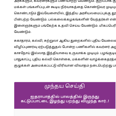
அரசுகளும், கவர்னர்களும் பணியாற்ற வேண்டும். குறிப்பாக 
மக்கள் பங்களிப்புடன் கூடிய நிர்வாகத்தை கொண்டுவர முடியும
கொண்டாடும் இவ்வேளையில், இந்திய அரசியலமைப்புக்கு 
பின்பற்ற வேண்டும். பல்கலைக்கழகங்களின் வேந்தர்கள் என்ற
இளைஞர்களும் பங்கேற்க உதவி செய்ய வேண்டும். மிகப்பெ
வேண்டும்.
சுகாதாரம், கல்வி, சுற்றுலா ஆகிய துறைகளில் புதிய வேலைவா
விழிப்புணர்வு ஏற்படுத்துதல் போன்ற பணிகளில் கவர்னர் அல
காசநோய் இல்லாத இந்தியாவை உருவாக்க முடியும். பழங்குடியி
பாதுகாப்பு, புதிய கல்வி கொள்கை, மக்களின் வாழ்க்கைதரத்
குழுக்கள் அமைக்கப்பட்டு விரிவான விவாதம் நடைபெற்றது பார
முந்தய செய்தி
ஐதராபாத்தில் பாலத்தில் இருந்து
கட்டுப்பாட்டை இழந்து பறந்து விழுந்த கார்..!