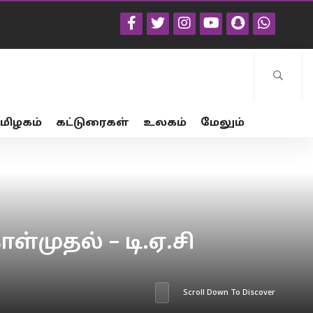
மிழகம்
கட்டுரைகள்
உலகம்
மேலும்
்முதல் – டி.ஏ.சி
Scroll Down To Discover