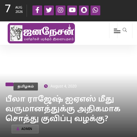
7
AUG
2026
தமிழகம்
August 4, 2020
பீலா ராஜேஷ் ஐஏஎஸ் மீது
வருமானத்துக்கு அதிகமாக
சொத்து குவிப்பு வழக்கு?
ADMIN