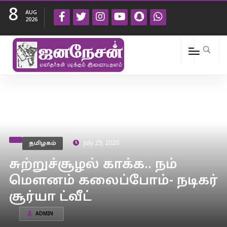
8
AUG
2026
தமிழகம்
July 29, 2020
சுற்றுச்சூழல் காக்க.. நம்
மௌனம் கலைப்போம்- நடிகர்
சூர்யா ட்வீட்
ADMIN