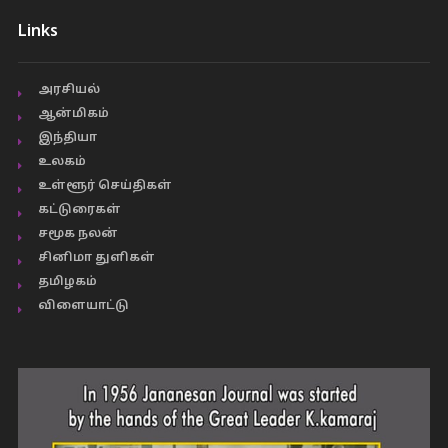
Links
அரசியல்
ஆன்மிகம்
இந்தியா
உலகம்
உள்ளூர் செய்திகள்
கட்டுரைகள்
சமூக நலன்
சினிமா துளிகள்
தமிழகம்
விளையாட்டு