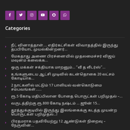
Categories
நீட் வினாத்தாள்…. எதிர்கட்சிகள் விவாதத்தில் இருந்து
தப்பியோட முயல்கின்றனர்…
மேகதாது அணை பிரச்னையில் முதலமைச்சர் விஜய்
மவுனம் கலைக்க…
ஒரு மக்கள் சக்தியாக மாறனும்… “வீ த லீடர்ஸ்”…
உங்களுடைய ஆட்சி முடிவில் கடன்தொகை 20 லட்சம்
கோடியாக…
2 நாட்களில் மட்டும் 17 பாலியல் வன்கொடுமை
சம்பவங்கள்……
ரூ.5 கோடி மதிப்பிலான போதை பொருட்கள் பறிமுதல் –…
வருடத்திற்கு ரூ.800 கோடி நஷ்டம் … ஜூன் 15…
தூத்துக்குடியில் இருந்து இலங்கைக்கு கடத்த முயன்ற
பொருட்கள் பறிமுதல்…!
பிரதமராக பதவியேற்று 12 ஆண்டுகள் நிறைவு –
நேருவின்…