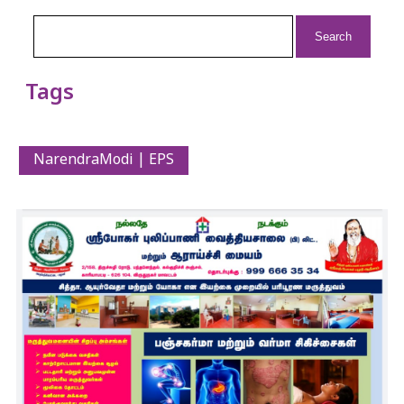
Search
for:
Tags
NarendraModi | EPS