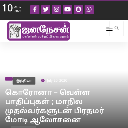
10
AUG
2026
இந்தியா
July 20, 2020
கொரோனா – வெள்ள
பாதிப்புகள் ; மாநில
முதல்வர்களுடன் பிரதமர்
மோடி ஆலோசனை