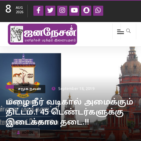
8
AUG
2026
சமூக நலன்
September 18, 2019
மழை நீர் வடிகால் அமைக்கும்
திட்டம்.! 45 டெண்டர்களுக்கு
இடைக்கால தடை.!!
ADMIN