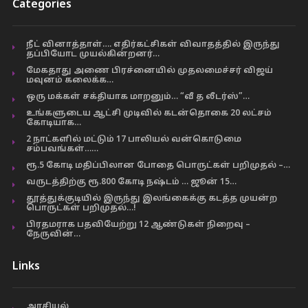
Categories
நீட் வினாத்தாள்…. எதிர்கட்சிகள் விவாதத்தில் இருந்து
தப்பியோட முயல்கின்றனர்…
மேகதாது அணை பிரச்னையில் முதலமைச்சர் விஜய்
மவுனம் கலைக்க…
ஒரு மக்கள் சக்தியாக மாறனும்… “வீ த லீடர்ஸ்”…
உங்களுடைய ஆட்சி முடிவில் கடன்தொகை 20 லட்சம்
கோடியாக…
2 நாட்களில் மட்டும் 17 பாலியல் வன்கொடுமை
சம்பவங்கள்……
ரூ.5 கோடி மதிப்பிலான போதை பொருட்கள் பறிமுதல் –…
வருடத்திற்கு ரூ.800 கோடி நஷ்டம் … ஜூன் 15…
தூத்துக்குடியில் இருந்து இலங்கைக்கு கடத்த முயன்ற
பொருட்கள் பறிமுதல்…!
பிரதமராக பதவியேற்று 12 ஆண்டுகள் நிறைவு –
நேருவின்…
Links
அரசியல்