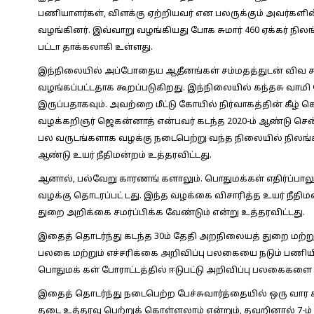
பணியாளர்கள், விளக்கு ஏற்றியவர் என பலருக்கும் அவர்கள
வழங்கினர். இவ்வாறு வழங்கியது போக சுமார் 460 ஏக்கர் நி
பட்டா தாக்கலாகி உள்ளது.
இந்நிலையில் அப்போதைய ஆதீனங்கள் சம்மதத்துடன் விவ சா
வழங்கப்பட்டதாக கூறப்படுகிறது. இந்நிலையில் கந்தசு வாம
இருப்பதாகவும். அவற்றை மீட்டு கோயில் நிர்வாகத்தின் கீழ்
வழக்கறிஞர் ஜெகன்னாத் என்பவர் கடந்த 2020-ம் ஆண்டு சென்ன
பல வருடங்களாக வழக்கு நடைபெற்று வந்த நிலையில் நிலங்களை
ஆண்டு உயர் நீதிமன்றம் உத்தரவிட்டது.
ஆனால், பல்வேறு காரணங் களாலும். பொதுமக்கள் எதிர்ப்பால
வழக்கு தொடரப்பட் டது. இந்த வழக்கை விசாரித்த உயர் நீதி
துறை அறிக்கை சமர்ப்பிக்க வேண்டும் என்று உத்தரவிட்டது.
இதைத் தொடர்ந்து கடந்த 30ம் தேதி அறநிலையத் துறை மற்
பலகை மற்றும் எச்சரிக்கை அறிவிப்பு பலகையை நடும் பணியில் 
பொதுமக் கள் போராட்டத்தில் ஈடுபட்டு அறிவிப்பு பலகைகளை 
இதைத் தொடர்ந்து நடைபெற்ற பேச்சுவார்த்தையில் ஒரு வார 
தடை உத்தரவு பெற்றுக் கொள்ளலாம் என்றும், தவறினால் 7-ம் த