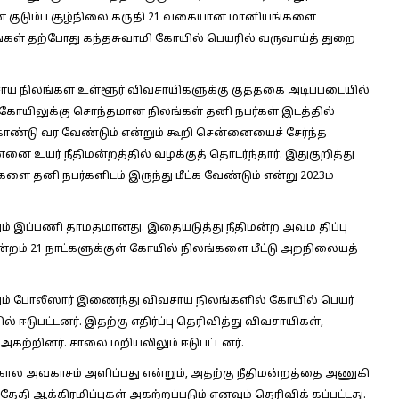
ின் குடும்ப சூழ்நிலை கருதி 21 வகையான மானியங்களை
லங்கள் தற்போது கந்தசுவாமி கோயில் பெயரில் வருவாய்த் துறை
ய நிலங்கள் உள்ளூர் விவசாயிகளுக்கு குத்தகை அடிப்படையில்
ி கோயிலுக்கு சொந்தமான நிலங்கள் தனி நபர்கள் இடத்தில்
 கொண்டு வர வேண்டும் என்றும் கூறி சென்னையைச் சேர்ந்த
ை உயர் நீதிமன்றத்தில் வழக்குத் தொடர்ந்தார். இதுகுறித்து
 தனி நபர்களிடம் இருந்து மீட்க வேண்டும் என்று 2023ம்
ும் இப்பணி தாமதமானது. இதையடுத்து நீதிமன்ற அவம திப்பு
மன்றம் 21 நாட்களுக்குள் கோயில் நிலங்களை மீட்டு அறநிலையத்
றும் போலீஸார் இணைந்து விவசாய நிலங்களில் கோயில் பெயர்
ஈடுபட்டனர். இதற்கு எதிர்ப்பு தெரிவித்து விவசாயிகள்,
அகற்றினர். சாலை மறியலிலும் ஈடுபட்டனர்.
கால அவகாசம் அளிப்பது என்றும், அதற்கு நீதிமன்றத்தை அணுகி
ேதி ஆக்கிரமிப்புகள் அகற்றப்படும் எனவும் தெரிவிக் கப்பட்டது.