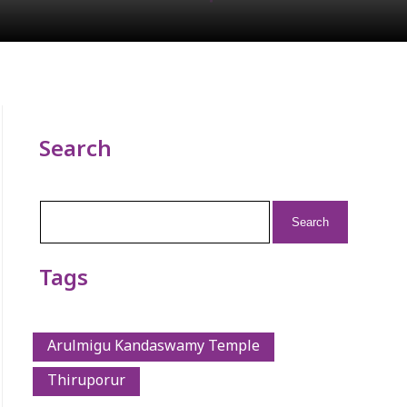
Search
Search
for:
Tags
Arulmigu Kandaswamy Temple
Thiruporur