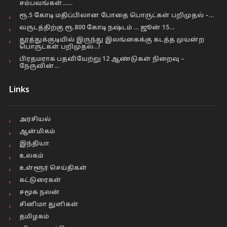
சம்பவங்கள்……
ரூ.5 கோடி மதிப்பிலான போதை பொருட்கள் பறிமுதல் –…
வருடத்திற்கு ரூ.800 கோடி நஷ்டம் … ஜூன் 15…
தூத்துக்குடியில் இருந்து இலங்கைக்கு கடத்த முயன்ற
பொருட்கள் பறிமுதல்…!
பிரதமராக பதவியேற்று 12 ஆண்டுகள் நிறைவு –
நேருவின்…
Links
அரசியல்
ஆன்மிகம்
இந்தியா
உலகம்
உள்ளூர் செய்திகள்
கட்டுரைகள்
சமூக நலன்
சினிமா துளிகள்
தமிழகம்