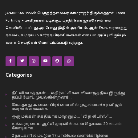
JANANESAN 1956ல் பெருந்த்தலைவர் காமராஜர் திருக்கத்தால் Tamil
Fortnithy – மனிதர்கள் படிக்கும் பத்திரிகை ஐனநேசன் என
வெளியிடப்பட்டது.அப்போது இதில் அரசியல், ஆன்மீகம், வரலாற்று
தகவல், சமுதாயம் சார்ந்த பிரச்சினைகள் என பல தரப்பு விரும்பும்
வகை செய்திகள் வெளியிடப்பட்டு வந்தது.
Categories
நீட் வினாத்தாள்…. எதிர்கட்சிகள் விவாதத்தில் இருந்து
தப்பியோட முயல்கின்றனர்…
மேகதாது அணை பிரச்னையில் முதலமைச்சர் விஜய்
மவுனம் கலைக்க…
ஒரு மக்கள் சக்தியாக மாறனும்… “வீ த லீடர்ஸ்”…
உங்களுடைய ஆட்சி முடிவில் கடன்தொகை 20 லட்சம்
கோடியாக…
2 நாட்களில் மட்டும் 17 பாலியல் வன்கொடுமை