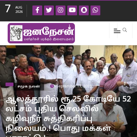
7
AUG
2026
சமூக நலன்
September 17, 2019
ஆலத்தூரில் ரூ.25 கோடியே 52
லட்சம் புதிய செலவில்
கழிவுநீர் சுத்திகரிப்பு
நிலையம்.! பொது மக்கள்