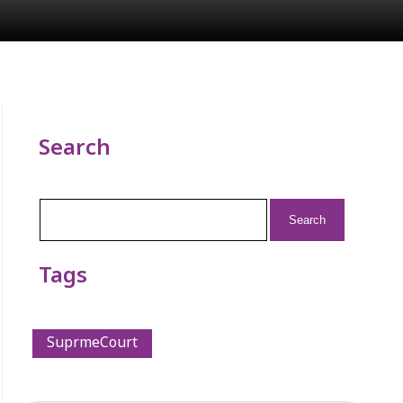
Search
Search
for:
Tags
SuprmeCourt