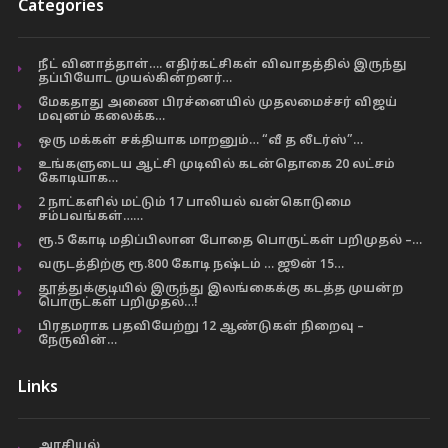
Categories
நீட் வினாத்தாள்…. எதிர்கட்சிகள் விவாதத்தில் இருந்து
தப்பியோட முயல்கின்றனர்…
மேகதாது அணை பிரச்னையில் முதலமைச்சர் விஜய்
மவுனம் கலைக்க…
ஒரு மக்கள் சக்தியாக மாறனும்… “வீ த லீடர்ஸ்”…
உங்களுடைய ஆட்சி முடிவில் கடன்தொகை 20 லட்சம்
கோடியாக…
2 நாட்களில் மட்டும் 17 பாலியல் வன்கொடுமை
சம்பவங்கள்……
ரூ.5 கோடி மதிப்பிலான போதை பொருட்கள் பறிமுதல் –…
வருடத்திற்கு ரூ.800 கோடி நஷ்டம் … ஜூன் 15…
தூத்துக்குடியில் இருந்து இலங்கைக்கு கடத்த முயன்ற
பொருட்கள் பறிமுதல்…!
பிரதமராக பதவியேற்று 12 ஆண்டுகள் நிறைவு –
நேருவின்…
Links
அரசியல்