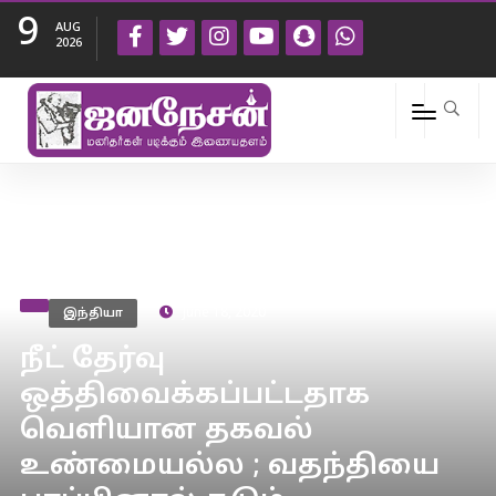
9
AUG
2026
இந்தியா
June 18, 2020
நீட் தேர்வு
ஒத்திவைக்கப்பட்டதாக
வெளியான தகவல்
உண்மையல்ல ; வதந்தியை