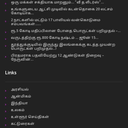
ஒரு மக்கள் சக்தியாக மாறனும்… “வீ த லீடர்ஸ்”…
உங்களுடைய ஆட்சி முடிவில் கடன்தொகை 20 லட்சம்
கோடியாக…
2 நாட்களில் மட்டும் 17 பாலியல் வன்கொடுமை
சம்பவங்கள்……
ரூ.5 கோடி மதிப்பிலான போதை பொருட்கள் பறிமுதல் –…
வருடத்திற்கு ரூ.800 கோடி நஷ்டம் … ஜூன் 15…
தூத்துக்குடியில் இருந்து இலங்கைக்கு கடத்த முயன்ற
பொருட்கள் பறிமுதல்…!
பிரதமராக பதவியேற்று 12 ஆண்டுகள் நிறைவு –
நேருவின்…
Links
அரசியல்
ஆன்மிகம்
இந்தியா
உலகம்
உள்ளூர் செய்திகள்
கட்டுரைகள்