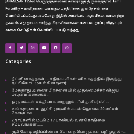
JANANESAN 1956ல் பெருந்த்தலைவர் காமராஜர் திருக்கத்தால் Tamil
Fortnithy – மனிதர்கள் படிக்கும் பத்திரிகை ஐனநேசன் என
வெளியிடப்பட்டது.அப்போது இதில் அரசியல், ஆன்மீகம், வரலாற்று
தகவல், சமுதாயம் சார்ந்த பிரச்சினைகள் என பல தரப்பு விரும்பும்
வகை செய்திகள் வெளியிடப்பட்டு வந்தது.
Categories
நீட் வினாத்தாள்…. எதிர்கட்சிகள் விவாதத்தில் இருந்து
தப்பியோட முயல்கின்றனர்…
மேகதாது அணை பிரச்னையில் முதலமைச்சர் விஜய்
மவுனம் கலைக்க…
ஒரு மக்கள் சக்தியாக மாறனும்… “வீ த லீடர்ஸ்”…
உங்களுடைய ஆட்சி முடிவில் கடன்தொகை 20 லட்சம்
கோடியாக…
2 நாட்களில் மட்டும் 17 பாலியல் வன்கொடுமை
சம்பவங்கள்……
ரூ.5 கோடி மதிப்பிலான போதை பொருட்கள் பறிமுதல் –…