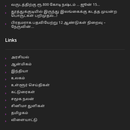
வருடத்திற்கு ரூ.800 கோடி நஷ்டம் … ஜூன் 15…
தூத்துக்குடியில் இருந்து இலங்கைக்கு கடத்த முயன்ற
பொருட்கள் பறிமுதல்…!
பிரதமராக பதவியேற்று 12 ஆண்டுகள் நிறைவு –
நேருவின்…
Links
அரசியல்
ஆன்மிகம்
இந்தியா
உலகம்
உள்ளூர் செய்திகள்
கட்டுரைகள்
சமூக நலன்
சினிமா துளிகள்
தமிழகம்
விளையாட்டு