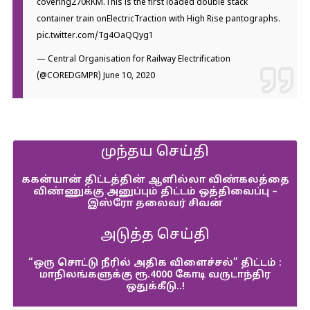
covering270RKM.This is the first loaded double stack
container train onElectricTraction with High Rise pantographs.
pic.twitter.com/Tg4OaQQyg1
— Central Organisation for Railway Electrification
(@COREDGMPR)
June 10, 2020
முந்தய செய்தி
ககன்யான் திட்டத்தின் ஆளில்லா விண்கலத்தை
விண்ணுக்கு அனுப்பும் திட்டம் ஒத்திவைப்பு –
இஸ்ரோ தலைவர் சிவன்
அடுத்த செய்தி
“ஒரு சொட்டு நீரில் அதிக விளைச்சல்” திட்டம் :
மாநிலங்களுக்கு ரூ.4000 கோடி வருடாந்திர
ஒதுக்கீடு..!