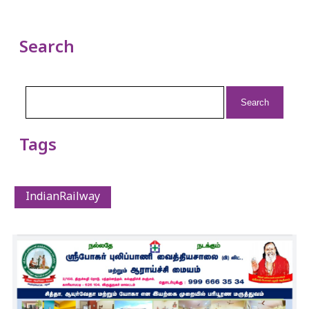
Search
Search
for:
Tags
IndianRailway