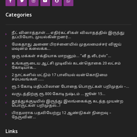
Categories
நீட் வினாத்தாள்…. எதிர்கட்சிகள் விவாதத்தில் இருந்து
தப்பியோட முயல்கின்றனர்…
மேகதாது அணை பிரச்னையில் முதலமைச்சர் விஜய்
மவுனம் கலைக்க…
ஒரு மக்கள் சக்தியாக மாறனும்… “வீ த லீடர்ஸ்”…
உங்களுடைய ஆட்சி முடிவில் கடன்தொகை 20 லட்சம்
கோடியாக…
2 நாட்களில் மட்டும் 17 பாலியல் வன்கொடுமை
சம்பவங்கள்……
ரூ.5 கோடி மதிப்பிலான போதை பொருட்கள் பறிமுதல் –…
வருடத்திற்கு ரூ.800 கோடி நஷ்டம் … ஜூன் 15…
தூத்துக்குடியில் இருந்து இலங்கைக்கு கடத்த முயன்ற
பொருட்கள் பறிமுதல்…!
பிரதமராக பதவியேற்று 12 ஆண்டுகள் நிறைவு –
நேருவின்…
Links