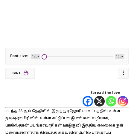
Font size:
12px
15px
PRINT
Spread the love
கடந்த 28 ஆம் தேதியில் இருந்து ரஜோரி மாவட்டத்தில் உள்ள
நவுஷரா பிரிவில் உள்ள கட்டுப்பாட்டு எல்லை வழியாக,
பாகிஸ்தான் பயங்கரவாதிகள் ஊடுருவி இந்திய எல்லைக்குள்
மறைந்துள்ளதாக கிடைத்த தகவலின் பேரில் பாதுகாப்பு