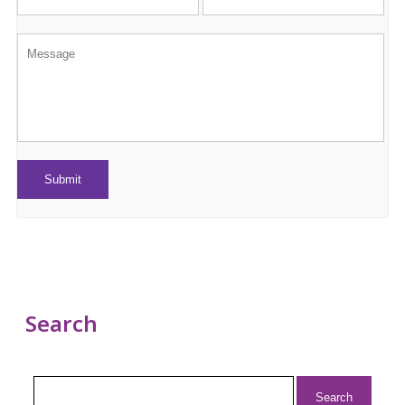
Search
Search
for: