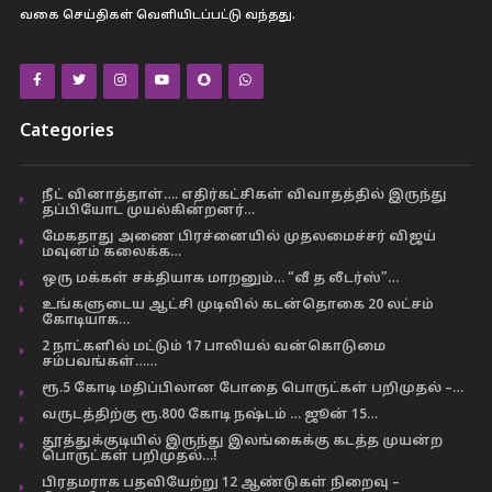
வகை செய்திகள் வெளியிடப்பட்டு வந்தது.
Categories
நீட் வினாத்தாள்…. எதிர்கட்சிகள் விவாதத்தில் இருந்து
தப்பியோட முயல்கின்றனர்…
மேகதாது அணை பிரச்னையில் முதலமைச்சர் விஜய்
மவுனம் கலைக்க…
ஒரு மக்கள் சக்தியாக மாறனும்… “வீ த லீடர்ஸ்”…
உங்களுடைய ஆட்சி முடிவில் கடன்தொகை 20 லட்சம்
கோடியாக…
2 நாட்களில் மட்டும் 17 பாலியல் வன்கொடுமை
சம்பவங்கள்……
ரூ.5 கோடி மதிப்பிலான போதை பொருட்கள் பறிமுதல் –…
வருடத்திற்கு ரூ.800 கோடி நஷ்டம் … ஜூன் 15…
தூத்துக்குடியில் இருந்து இலங்கைக்கு கடத்த முயன்ற
பொருட்கள் பறிமுதல்…!
பிரதமராக பதவியேற்று 12 ஆண்டுகள் நிறைவு –