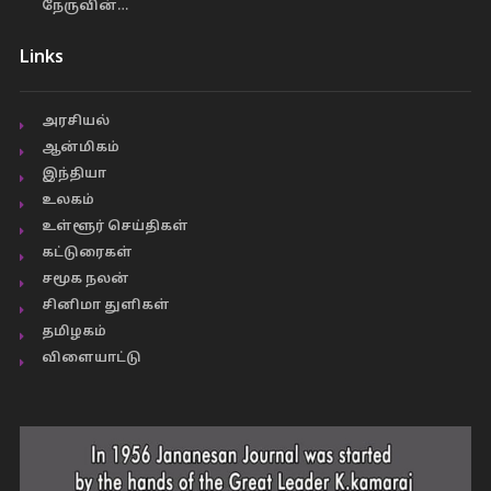
நேருவின்…
Links
அரசியல்
ஆன்மிகம்
இந்தியா
உலகம்
உள்ளூர் செய்திகள்
கட்டுரைகள்
சமூக நலன்
சினிமா துளிகள்
தமிழகம்
விளையாட்டு