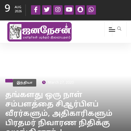
9
AUG
2026
இந்தியா
March 27, 2020
தங்களது ஒரு நாள்
சம்பளத்தை சிஆர்பிஎப்
வீரர்களும், அதிகாரிகளும்
பிரதமர் நிவாரண நிதிக்கு