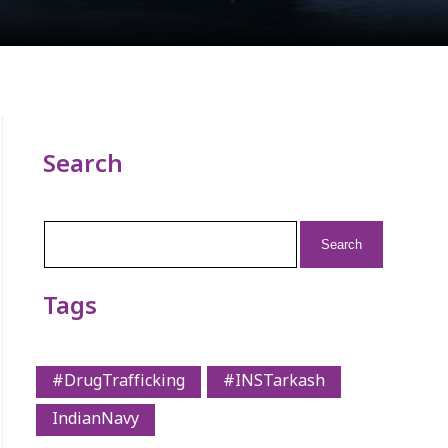
Search
Search
for:
Tags
#DrugTrafficking
#INSTarkash
IndianNavy