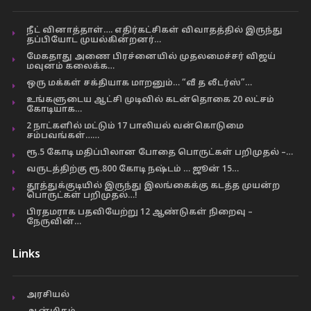
நீட் வினாத்தாள்…. எதிர்கட்சிகள் விவாதத்தில் இருந்து
தப்பியோட முயல்கின்றனர்…
மேகதாது அணை பிரச்னையில் முதலமைச்சர் விஜய்
மவுனம் கலைக்க…
ஒரு மக்கள் சக்தியாக மாறனும்… “வீ த லீடர்ஸ்”…
உங்களுடைய ஆட்சி முடிவில் கடன்தொகை 20 லட்சம்
கோடியாக…
2 நாட்களில் மட்டும் 17 பாலியல் வன்கொடுமை
சம்பவங்கள்……
ரூ.5 கோடி மதிப்பிலான போதை பொருட்கள் பறிமுதல் –…
வருடத்திற்கு ரூ.800 கோடி நஷ்டம் … ஜூன் 15…
தூத்துக்குடியில் இருந்து இலங்கைக்கு கடத்த முயன்ற
பொருட்கள் பறிமுதல்…!
பிரதமராக பதவியேற்று 12 ஆண்டுகள் நிறைவு –
நேருவின்…
Links
அரசியல்