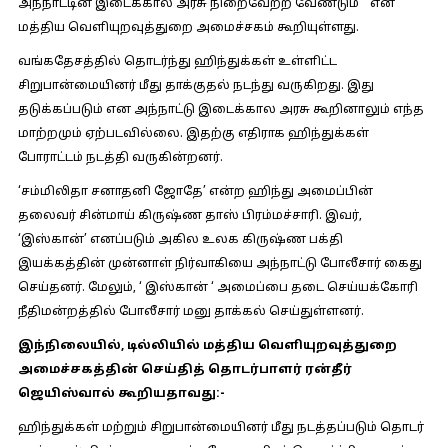
அந்நாட்டின் இடைக்கால அரசு நிறைவேற்ற வேண்டும் ” என
மத்திய வெளியுறவுத்துறை அமைச்சகம் கூறியுள்ளது.
வங்கதேசத்தில் தொடர்ந்து ஹிந்துக்கள் உள்ளிட்ட
சிறுபான்மையினர் மீது தாக்குதல் நடந்து வருகிறது. இது
தடுக்கப்படும் என அந்நாட்டு இடைக்கால அரசு கூறினாலும் எந்த
மாற்றமும் ஏற்படவில்லை. இதற்கு எதிராக ஹிந்துக்கள்
போராட்டம் நடத்தி வருகின்றனர்.
‘சம்மிலிதா சனாதனி ஜோதே’ என்ற ஹிந்து அமைப்பின்
தலைவர் சின்மாய் கிருஷ்ண தாஸ் பிரம்மச்சாரி. இவர்,
‘இஸ்கான்’ எனப்படும் அகில உலக கிருஷ்ண பக்தி
இயக்கத்தின் முன்னாள் நிர்வாகியை அந்நாட்டு போலீசார் கைது
செய்தனர். மேலும், ‘ இஸ்கான் ‘ அமைப்பை தடை செய்யக்கோரி
நீதிமன்றத்தில் போலீசார் மனு தாக்கல் செய்துள்ளனர்.
இந்நிலையில், டில்லியில் மத்திய வெளியுறவுத்துறை
அமைச்சகத்தின் செய்தித் தொடர்பாளர் ரன்தீர்
ஜெயிஸ்வால் கூறியதாவது:-
ஹிந்துக்கள் மற்றும் சிறுபான்மையினர் மீது நடத்தப்படும் தொடர்