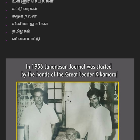
உள்ளூர் செய்திகள்
கட்டுரைகள்
சமூக நலன்
சினிமா துளிகள்
தமிழகம்
விளையாட்டு