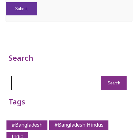
Search
Search
for:
Tags
#Bangladesh
#BangladeshiHindus
India