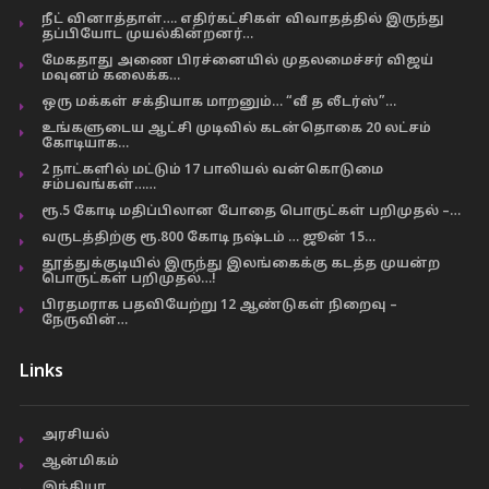
நீட் வினாத்தாள்…. எதிர்கட்சிகள் விவாதத்தில் இருந்து
தப்பியோட முயல்கின்றனர்…
மேகதாது அணை பிரச்னையில் முதலமைச்சர் விஜய்
மவுனம் கலைக்க…
ஒரு மக்கள் சக்தியாக மாறனும்… “வீ த லீடர்ஸ்”…
உங்களுடைய ஆட்சி முடிவில் கடன்தொகை 20 லட்சம்
கோடியாக…
2 நாட்களில் மட்டும் 17 பாலியல் வன்கொடுமை
சம்பவங்கள்……
ரூ.5 கோடி மதிப்பிலான போதை பொருட்கள் பறிமுதல் –…
வருடத்திற்கு ரூ.800 கோடி நஷ்டம் … ஜூன் 15…
தூத்துக்குடியில் இருந்து இலங்கைக்கு கடத்த முயன்ற
பொருட்கள் பறிமுதல்…!
பிரதமராக பதவியேற்று 12 ஆண்டுகள் நிறைவு –
நேருவின்…
Links
அரசியல்
ஆன்மிகம்
இந்தியா