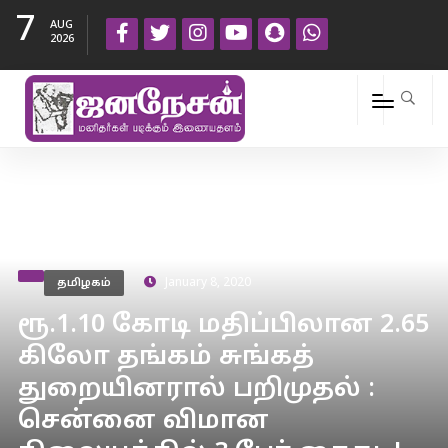
7
AUG
2026
தமிழகம்
January 8, 2020
ரூ.1.10 கோடி மதிப்பிலான 2.65
கிலோ தங்கம் சுங்கத்
துறையினரால் பறிமுதல் :
சென்னை விமான