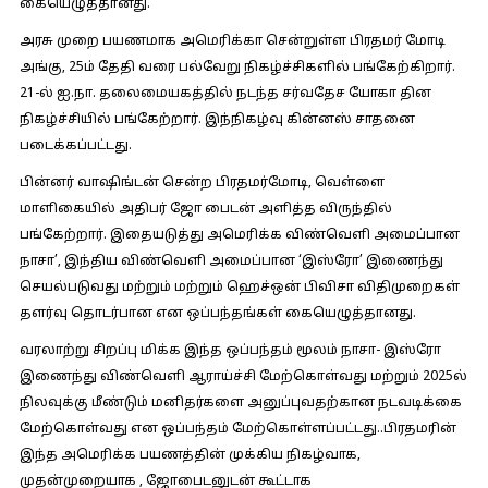
கையெழுத்தானது.
அரசு முறை பயணமாக அமெரிக்கா சென்றுள்ள பிரதமர் மோடி
அங்கு, 25ம் தேதி வரை பல்வேறு நிகழ்ச்சிகளில் பங்கேற்கிறார்.
21-ல் ஐ.நா. தலைமையகத்தில் நடந்த சர்வதேச யோகா தின
நிகழ்ச்சியில் பங்கேற்றார். இந்நிகழ்வு கின்னஸ் சாதனை
படைக்கப்பட்டது.
பின்னர் வாஷிங்டன் சென்ற பிரதமர்மோடி, வெள்ளை
மாளிகையில் அதிபர் ஜோ பைடன் அளித்த விருந்தில்
பங்கேற்றார். இதையடுத்து அமெரிக்க விண்வெளி அமைப்பான
நாசா’, இந்திய விண்வெளி அமைப்பான ‘இஸ்ரோ’ இணைந்து
செயல்படுவது மற்றும் மற்றும் ஹெச்ஒன் பிவிசா விதிமுறைகள்
தளர்வு தொடர்பான என ஒப்பந்தங்கள் கையெழுத்தானது.
வரலாற்று சிறப்பு மிக்க இந்த ஒப்பந்தம் மூலம் நாசா- இஸ்ரோ
இணைந்து விண்வெளி ஆராய்ச்சி மேற்கொள்வது மற்றும் 2025ல்
நிலவுக்கு மீண்டும் மனிதர்களை அனுப்புவதற்கான நடவடிக்கை
மேற்கொள்வது என ஒப்பந்தம் மேற்கொள்ளப்பட்டது..பிரதமரின்
இந்த அமெரிக்க பயணத்தின் முக்கிய நிகழ்வாக,
முதன்முறையாக , ஜோபைடனுடன் கூட்டாக