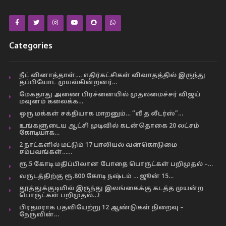
Categories
நீட் வினாத்தாள்…. எதிர்கட்சிகள் விவாதத்தில் இருந்து
தப்பியோட முயல்கின்றனர்…
மேகதாது அணை பிரச்னையில் முதலமைச்சர் விஜய்
மவுனம் கலைக்க…
ஒரு மக்கள் சக்தியாக மாறனும்… “வீ த லீடர்ஸ்”…
உங்களுடைய ஆட்சி முடிவில் கடன்தொகை 20 லட்சம்
கோடியாக…
2 நாட்களில் மட்டும் 17 பாலியல் வன்கொடுமை
சம்பவங்கள்……
ரூ.5 கோடி மதிப்பிலான போதை பொருட்கள் பறிமுதல் –…
வருடத்திற்கு ரூ.800 கோடி நஷ்டம் … ஜூன் 15…
தூத்துக்குடியில் இருந்து இலங்கைக்கு கடத்த முயன்ற
பொருட்கள் பறிமுதல்…!
பிரதமராக பதவியேற்று 12 ஆண்டுகள் நிறைவு –
நேருவின்…