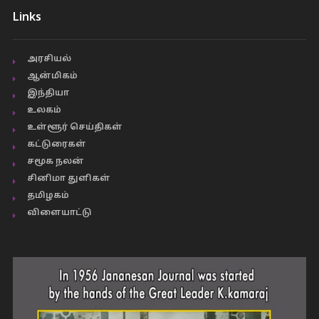
Links
அரசியல்
ஆன்மிகம்
இந்தியா
உலகம்
உள்ளூர் செய்திகள்
கட்டுரைகள்
சமூக நலன்
சினிமா துளிகள்
தமிழகம்
விளையாட்டு