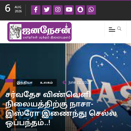
6
AUG
2026
இந்தியா
உலகம்
June 22, 2023
சர்வதேச விண்வெளி
நிலையத்திற்கு நாசா-
இஸ்ரோ இணைந்து செல்ல
ஒப்பந்தம்..!